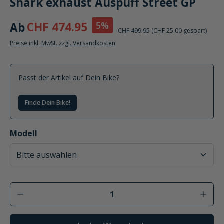
Shark exhaust Auspuff Street GP
5%
Ab
CHF 474.95
CHF 499.95
(CHF 25.00 gespart)
Preise inkl. MwSt. zzgl. Versandkosten
Passt der Artikel auf Dein Bike?
Finde Dein Bike!
auswählen
Modell
Produkt Anzahl: Gib den gewünschten Wer