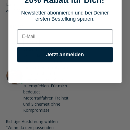
20% Rabatt für Dich!
kann."
vor 2 Monaten
Newsletter abonnieren und bei Deiner
ersten Bestellung sparen.
|
Hilfreich?
E-mail
Nicola
Leidenschaftlicher Biker
Jetzt anmelden
seit 10 Jahren. Ich teile
meine Praxiserfahrung
mit der Community, um
die sicherste und
bequemste Ausrüstung
zu empfehlen. Für mich
bedeutet
Motorradfahren Freiheit
und Sicherheit ohne
Kompromisse
Richtige Ausführung wählen
"Wenn du den passenden