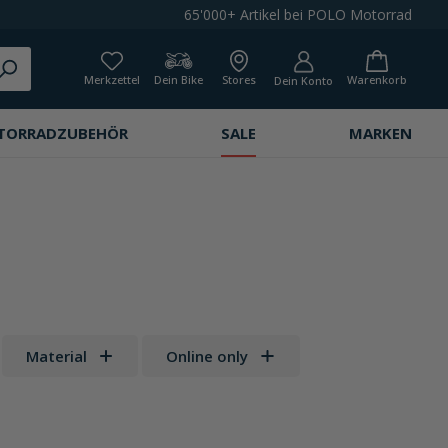
65'000+ Artikel bei POLO Motorrad
Merkzettel
Dein Bike
Stores
Warenkorb
Dein Konto
TORRADZUBEHÖR
SALE
MARKEN
Material
Online only