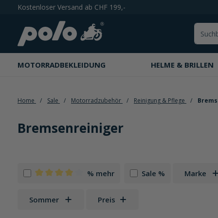
Kostenloser Versand ab CHF 199,-
springen
Zur Hauptnavigation springen
MOTORRADBEKLEIDUNG
HELME & BRILLEN
Home
Sale
Motorradzubehör
Reinigung & Pflege
Bremse
Bremsenreiniger
% mehr
Sale %
Marke
Filter hinzufügen: Minimum Bewertung von 4 von 5
Sommer
Preis