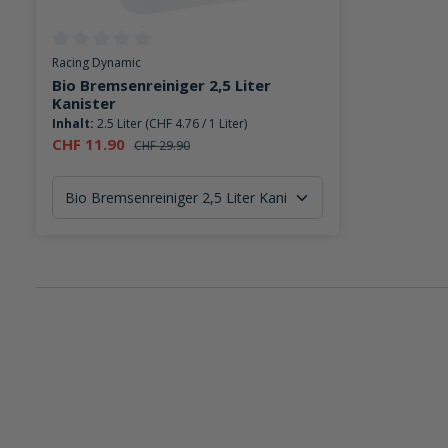
Durchschnittliche Bewertung von 0 von 5 Sternen
Racing Dynamic
Bio Bremsenreiniger 2,5 Liter
Kanister
Inhalt:
2.5 Liter
(CHF 4.76 / 1 Liter)
CHF 11.90
CHF 29.90