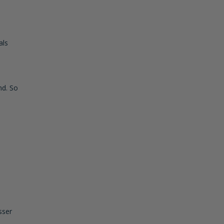
als
nd. So
sser