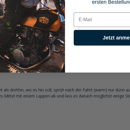
ersten Bestellun
E-mail
Jetzt anme
fahrer mit Fokus auf Sicherheit, Fahrspaß und eine vorausschauende 
rn echte Leidenschaft 🏍️🏍️
als dorthin, wo es hin soll, sprüh nach der Fahrt (warm) nur dünn au
es Mittel mit einem Lappen ab und lass es danach möglichst einige S