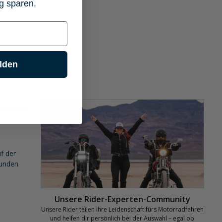
g sparen.
lden
Fahrweise.
f der
tunden
Unsere Rider-Experten-Community
Unsere Rider teilen ihre Leidenschaft fürs Motorradfahren
und helfen dir persönlich bei der Auswahl – egal ob