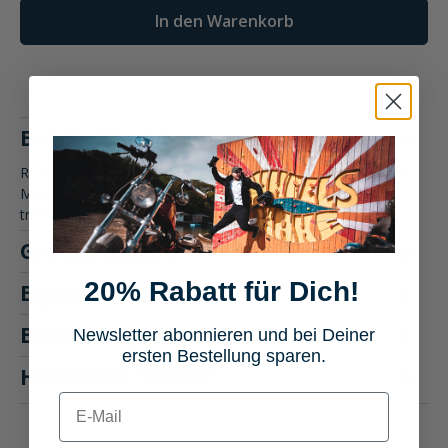
In den Warenkorb
Beschreibung
Richa Douglas WP Sneaker Der wasserdichte Richa Douglas-
Motorradschuh könnte leicht mit einem Schuh aus einem
trendigen Sch…
Mehr
Größentabelle
20% Rabatt für Dich!
Eigenschaften
Bewertungen
Newsletter abonnieren und bei Deiner
ersten Bestellung sparen.
Hersteller "Richa"
E-mail