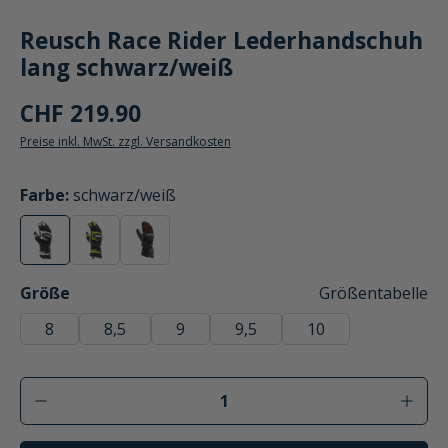
Reusch Race Rider Lederhandschuh
lang schwarz/weiß
CHF 219.90
Preise inkl. MwSt. zzgl. Versandkosten
auswählen
Farbe
:
schwarz/weiß
schwarz/weiß
schwarz/grün
schwarz/grau/leuchtrot
(Diese Option ist zurzeit nicht verfügbar.)
(Diese Option ist zurzeit nicht verfügbar.)
(Diese Option ist zurzeit nicht verfügbar.)
auswählen
Größe
Größentabelle
8
8,5
9
9,5
10
Produkt Anzahl: Gib den gewünschten Wer