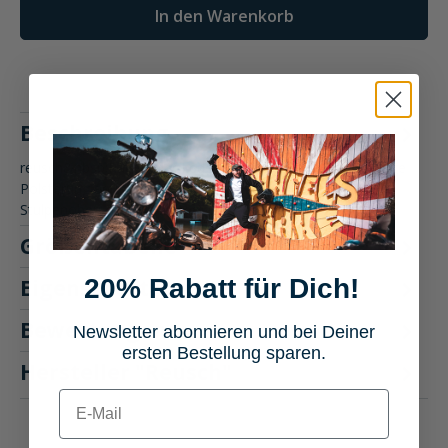
In den Warenkorb
Beschreibung
reusch&nbsp;Race Rider Lederhandschuh lang Großflächige
Polsterung an Knöcheln, Fingern, Handballen,
Stulpenoberseite, Ha…
Mehr
Größentabelle
20% Rabatt für Dich!
Eigenschaften
Bewertungen
Newsletter abonnieren und bei Deiner
ersten Bestellung sparen.
Hersteller "Reusch"
E-mail