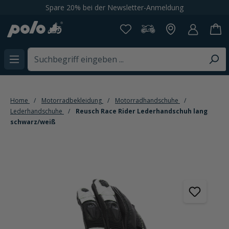
Spare 20% bei der Newsletter-Anmeldung
alt springen
Home
Motorradbekleidung
Motorradhandschuhe
Lederhandschuhe
Reusch Race Rider Lederhandschuh lang
schwarz/weiß
Bildergalerie überspringen