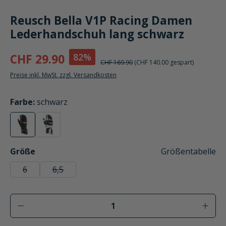
Reusch Bella V1P Racing Damen
Lederhandschuh lang schwarz
82%
CHF 29.90
CHF 169.90
(CHF 140.00 gespart)
Preise inkl. MwSt. zzgl. Versandkosten
auswählen
Farbe
:
schwarz
schwarz
weiß
(Diese Option ist zurzeit nicht verfügbar.)
(Diese Option ist zurzeit nicht verfügbar.)
auswählen
Größe
Größentabelle
6
6,5
(Diese Option ist zurzeit nicht verfügbar.)
(Diese Option ist zurzeit nicht verfügbar.)
Produkt Anzahl: Gib den gewünschten Wer