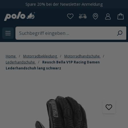
Spare 20% bei der Newsletter-Anmeldung
alt springen
Home
Motorradbekleidung
Motorradhandschuhe
Lederhandschuhe
Reusch Bella V1P Racing Damen
Lederhandschuh lang schwarz
Bildergalerie überspringen