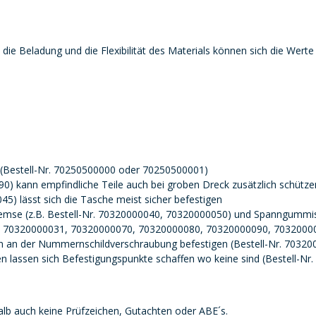
die Beladung und die Flexibilität des Materials können sich die Werte
 (Bestell-Nr. 70250500000 oder 70250500001)
0) kann empfindliche Teile auch bei groben Dreck zusätzlich schütze
5) lässt sich die Tasche meist sicher befestigen
remse (z.B. Bestell-Nr. 70320000040, 70320000050) und Spanngummis
 70320000031, 70320000070, 70320000080, 70320000090, 7032000
en an der Nummernschildverschraubung befestigen (Bestell-Nr. 7032
en lassen sich Befestigungspunkte schaffen wo keine sind (Bestell-Nr
lb auch keine Prüfzeichen, Gutachten oder ABE´s.