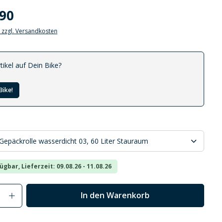
.90
. zzgl. Versandkosten
tikel auf Dein Bike?
Bike!
ügbar, Lieferzeit: 09.08.26 - 11.08.26
Anzahl: Gib den gewünschten Wert ein od
In den Warenkorb