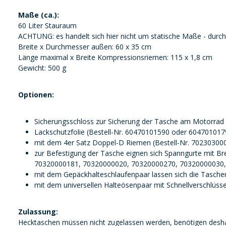
Maße (ca.):
60 Liter Stauraum
ACHTUNG: es handelt sich hier nicht um statische Maße - durch 
Breite x Durchmesser außen: 60 x 35 cm
Länge maximal x Breite Kompressionsriemen: 115 x 1,8 cm
Gewicht: 500 g
Optionen:
Sicherungsschloss zur Sicherung der Tasche am Motorrad
Lackschutzfolie (Bestell-Nr. 60470101590 oder 6047010179
mit dem 4er Satz Doppel-D Riemen (Bestell-Nr. 7023030004
zur Befestigung der Tasche eignen sich Spanngurte mit B
70320000181, 70320000020, 70320000270, 70320000030,
mit dem Gepäckhalteschlaufenpaar lassen sich die Tasch
mit dem universellen Halteösenpaar mit Schnellverschlüss
Zulassung:
Hecktaschen müssen nicht zugelassen werden, benötigen desha