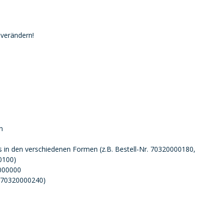
 verändern!
n
 in den verschiedenen Formen (z.B. Bestell-Nr. 70320000180,
0100)
0000000
. 70320000240)