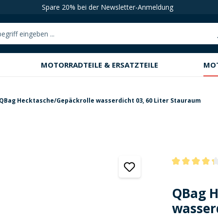
Spare 20% bei der Newsletter-Anmeldung
MOTORRADTEILE & ERSATZTEILE
MO
QBag Hecktasche/Gepäckrolle wasserdicht 03, 60 Liter Stauraum
Durchschnittli
QBag H
wasserd