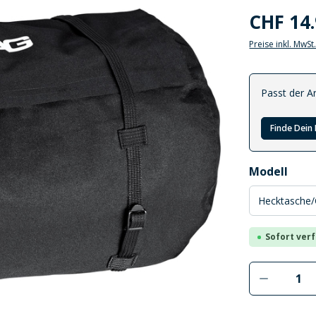
CHF 14
Preise inkl. MwSt
Passt der Ar
Finde Dein 
auswählen
Modell
Sofort verf
Produkt 