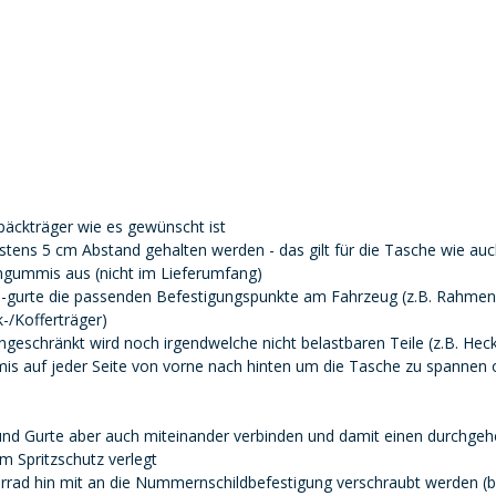
epäckträger wie es gewünscht ist
ens 5 cm Abstand gehalten werden - das gilt für die Tasche wie auc
ngummis aus (nicht im Lieferumfang)
-gurte die passenden Befestigungspunkte am Fahrzeug (z.B. Rahmen
k-/Kofferträger)
ngeschränkt wird noch irgendwelche nicht belastbaren Teile (z.B. Hec
is auf jeder Seite von vorne nach hinten um die Tasche zu spannen od
und Gurte aber auch miteinander verbinden und damit einen durchgehe
 Spritzschutz verlegt
d hin mit an die Nummernschildbefestigung verschraubt werden (bitte 