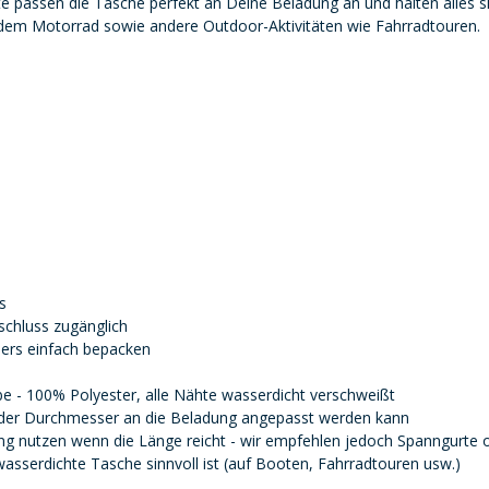
passen die Tasche perfekt an Deine Beladung an und halten alles sic
 dem Motorrad sowie andere Outdoor-Aktivitäten wie Fahrradtouren.
s
schluss zugänglich
ders einfach bepacken
e - 100% Polyester, alle Nähte wasserdicht verschweißt
 der Durchmesser an die Beladung angepasst werden kann
gung nutzen wenn die Länge reicht - wir empfehlen jedoch Spanngurt
asserdichte Tasche sinnvoll ist (auf Booten, Fahrradtouren usw.)