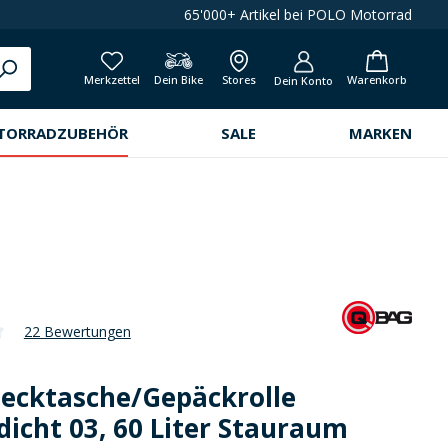
65'000+ Artikel bei POLO Motorrad
Merkzettel
Dein Bike
Stores
Warenkorb
Dein Konto
TORRADZUBEHÖR
SALE
MARKEN
22 Bewertungen
che Bewertung von 4.1 von 5 Sternen
ecktasche/Gepäckrolle
icht 03, 60 Liter Stauraum