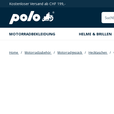
Kostenloser Versand ab CHF 199,-
springen
Zur Hauptnavigation springen
MOTORRADBEKLEIDUNG
HELME & BRILLEN
Home
Motorradzubehör
Motorradgepäck
Hecktaschen
Bildergalerie überspringen