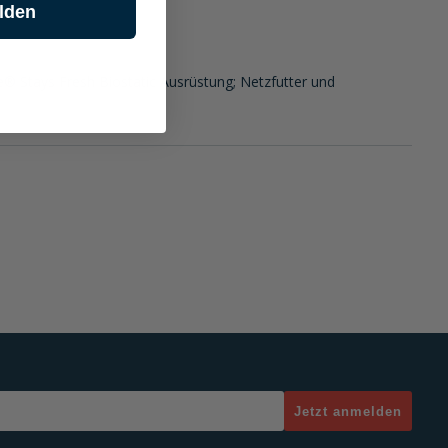
lden
 Stays Fresh Biostatic Ausrüstung; Netzfutter und
Jetzt anmelden