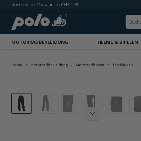
Kostenloser Versand ab CHF 199,-
springen
Zur Hauptnavigation springen
MOTORRADBEKLEIDUNG
HELME & BRILLEN
Home
Motorradbekleidung
Motorradhosen
Textilhosen
Bildergalerie überspringen