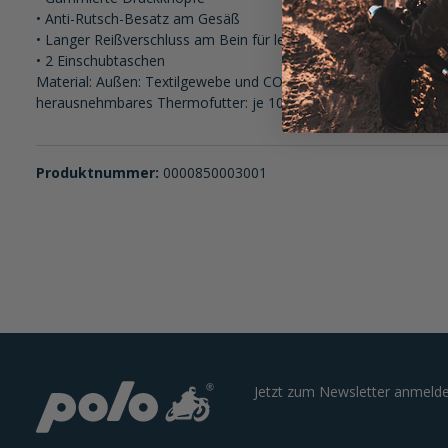
• Anti-Rutsch-Besatz am Gesäß
• Langer Reißverschluss am Bein für leichten Einstieg
• 2 Einschubtaschen
Material: Außen: Textilgewebe und CORDURA® Ripstopp (je 100
herausnehmbares Thermofutter: je 100 % Polyester
Produktnummer:
0000850003001
Jetzt zum Newsletter anmelde