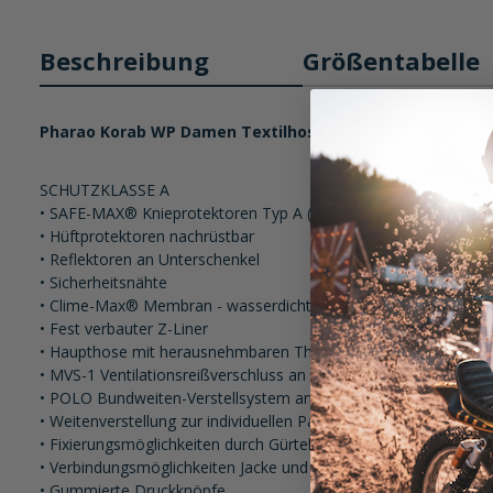
Beschreibung
Größentabelle
Pharao Korab WP Damen Textilhose
SCHUTZKLASSE A
• SAFE-MAX® Knieprotektoren Typ A (320947) oder Typ B (32094
• Hüftprotektoren nachrüstbar
• Reflektoren an Unterschenkel
• Sicherheitsnähte
• Clime-Max® Membran - wasserdicht, winddicht und atmungsa
• Fest verbauter Z-Liner
• Haupthose mit herausnehmbaren Thermofutter
• MVS-1 Ventilationsreißverschluss an Oberschenkel
• POLO Bundweiten-Verstellsystem am Hosenbund
• Weitenverstellung zur individuellen Passformoptimierung an
• Fixierungsmöglichkeiten durch Gürtel und Knopflöcher für Hos
• Verbindungsmöglichkeiten Jacke und Hose durch kurzen Verbind
• Gummierte Druckknöpfe