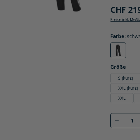
CHF 21
Preise inkl. MwSt
auswählen
Farbe
:
schw
schwarz
(Diese Option
auswählen
Größe
S (kurz)
XXL (kurz)
XXL
Produkt 