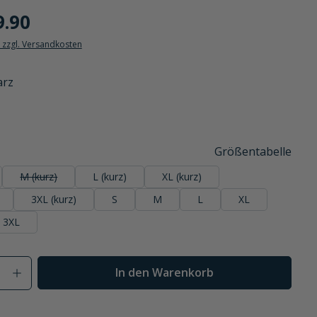
9.90
. zzgl. Versandkosten
arz
 ist zurzeit nicht verfügbar.)
Größentabelle
M (kurz)
L (kurz)
XL (kurz)
(Diese Option ist zurzeit nicht verfügbar.)
3XL (kurz)
S
M
L
XL
3XL
Anzahl: Gib den gewünschten Wert ein od
In den Warenkorb