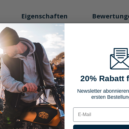
Eigenschaften
Bewertung
8), Leistungsstufe 2, Bauart geprüft nach EN 1621-1
20% Rabatt f
ktiv
Newsletter abonnieren
ersten Bestellun
E-mail
 Hosenbund und Beinabschluss
enträger
ungsreißverschluss, welcher fest mit Material verbunden ist