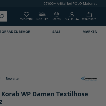
65'000+ Artikel bei POLO Motorrad
Merkzettel
Dein Bike
Stores
Warenkorb
Dein Konto
TORRADZUBEHÖR
SALE
MARKEN
Bewerten
che Bewertung von 0 von 5 Sternen
 Korab WP Damen Textilhose
z