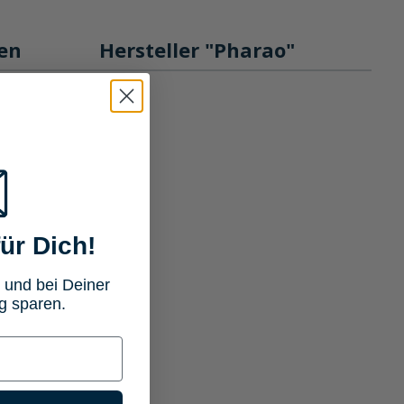
en
Hersteller "Pharao"
ür Dich!
 und bei Deiner
g sparen.