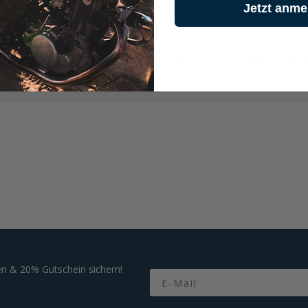
Jetzt anme
 % Polyester); permanentes Futter mit geruchshemmender Polygiene®
n & 20% Gutschein sichern!
Email