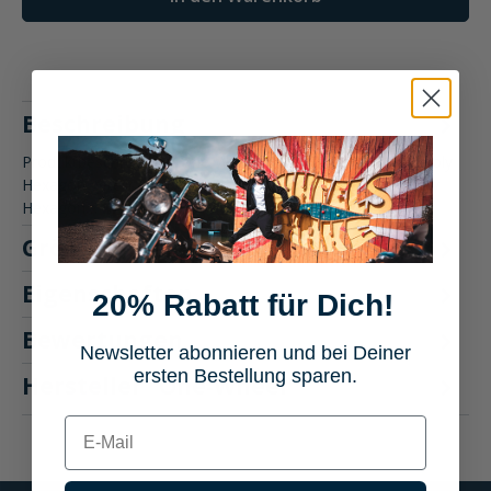
Beschreibung
Produktbeschreibung: One-Wheel Felgenaufkleber Liqui Moly
Hexagon geteilt Die One-Wheel Felgenaufkleber Liqui Moly
Hexagon…
Mehr
Größentabelle
Eigenschaften
20% Rabatt für Dich!
Bewertungen
Newsletter abonnieren und bei Deiner
ersten Bestellung sparen.
Hersteller "One-Wheel"
E-mail