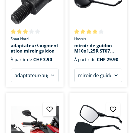
Note moyenne de 3 sur 5 étoiles
Note moyenne de 4 sur 5 étoi
Smat Nord
Hashiru
adaptateur/augment
miroir de guidon
ation miroir guidon
M10x1,25R ST07
Ø112mm
CHF 3.90
CHF 29.90
À partir de
À partir de