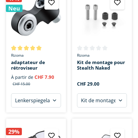
Neu
Note moyenne de 4.9 sur 5 étoiles
Note moyenne de 0 sur 5 étoi
Rizoma
Rizoma
adaptateur de
Kit de montage pour
rétroviseur
Stealth Naked
CHF 7.90
À partir de
CHF 29.00
CHF 15.00
29%