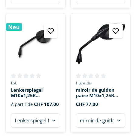
Neu
Note moyenne de 0 sur 5 étoiles
Note moyenne de 0 sur 5 étoi
LSL
Highsider
Lenkerspiegel
miroir de guidon
M10x1,25R
paire M10x1,25R
Clubman®
Sempione
CHF 107.00
CHF 77.00
À partir de