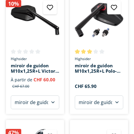
10%
Note moyenne de 0 sur 5 étoiles
Note moyenne de 3 sur 5 étoi
Highsider
Highsider
miroir de guidon
miroir de guidon
M10x1,25R+L Victory
M10x1,25R+L Polo-
alu
Edition
CHF 60.00
À partir de
CHF 65.90
CHF 67.00
47%