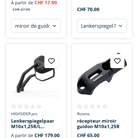
CHF 17.90
À partir de
CHF 70.00
CHF 27.90
Note moyenne de 0 sur 5 étoiles
Note moyenne de 0 sur 5 étoi
HIGHSIDER pro
Rizoma
Lenkerspiegelpaar
récepteur miroir
M10x1,25R/L
guidon M10x1,25R
Esagano-RS
CHF 179.00
CHF 65.00
À partir de