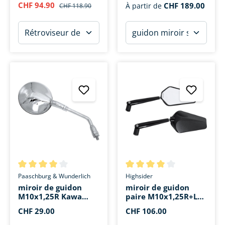
CHF 94.90
CHF 189.00
À partir de
CHF 118.90
Note moyenne de 4 sur 5 étoiles
Note moyenne de 4 sur 5 étoi
Paaschburg & Wunderlich
Highsider
miroir de guidon
miroir de guidon
M10x1,25R Kawa
paire M10x1,25R+L
ER/ZR Ø120mm
Prato alu
CHF 29.00
CHF 106.00