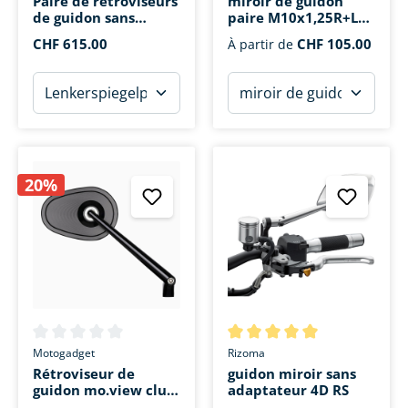
Paire de rétroviseurs
miroir de guidon
de guidon sans
paire M10x1,25R+L
support Stealth-Max
Victory M alu
CHF 615.00
CHF 105.00
À partir de
Naked BSN140
20%
Note moyenne de 0 sur 5 étoiles
Note moyenne de 5 sur 5 étoi
Motogadget
Rizoma
Rétroviseur de
guidon miroir sans
guidon mo.view club
adaptateur 4D RS
M10