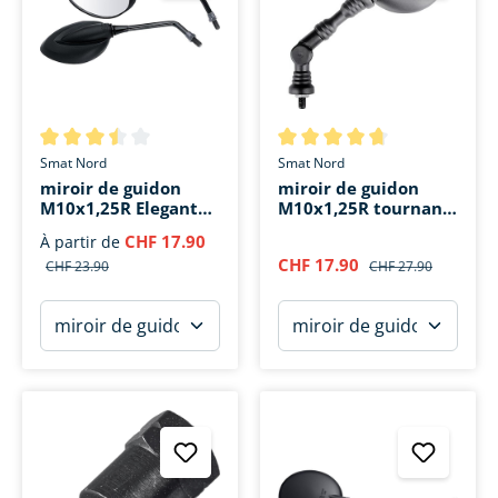
Note moyenne de 3.4 sur 5 étoiles
Note moyenne de 4.6 sur 5 ét
Smat Nord
Smat Nord
miroir de guidon
miroir de guidon
M10x1,25R Elegant
M10x1,25R tournant
Sport
Ø113mm
CHF 17.90
À partir de
CHF 17.90
CHF 23.90
CHF 27.90