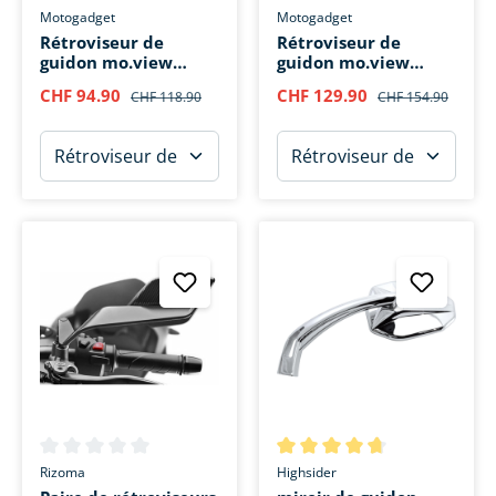
Note moyenne de 0 sur 5 étoiles
Note moyenne de 0 sur 5 étoi
Motogadget
Motogadget
Rétroviseur de
Rétroviseur de
guidon mo.view
guidon mo.view
classic M10
sport M10
CHF 94.90
CHF 129.90
CHF 118.90
CHF 154.90
Note moyenne de 0 sur 5 étoiles
Note moyenne de 4.8 sur 5 ét
Rizoma
Highsider