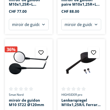
M10x1,25R+L
paire M10x1,25R+L
Victory-X alu
Columbia 2 alu
CHF 77.00
CHF 88.00
36%
Note moyenne de 0 sur 5 étoiles
Note moyenne de 0 sur 5 étoi
Smat Nord
HIGHSIDER pro
miroir de guidon
Lenkerspiegel
M10 ST22 Ø120mm
M10x1,25R/L Ferrara
2 XL