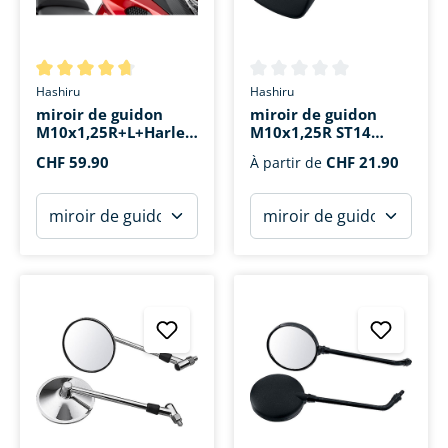
Note moyenne de 4.8 sur 5 étoiles
Note moyenne de 0 sur 5 étoi
Hashiru
Hashiru
miroir de guidon
miroir de guidon
M10x1,25R+L+Harley
M10x1,25R ST14
ST01 alu
carré
CHF 59.90
CHF 21.90
À partir de