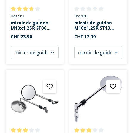
Note moyenne de 3.7 sur 5 étoiles
Note moyenne de 0 sur 5 étoi
Hashiru
Hashiru
miroir de guidon
miroir de guidon
M10x1,25R ST06
M10x1,25R ST13
Ø117mm
Ø112mm
CHF 23.90
CHF 17.90