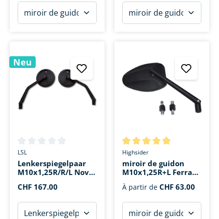
Neu
Note moyenne de 0 sur 5 étoiles
Note moyenne de 5 sur 5 étoi
LSL
Highsider
Lenkerspiegelpaar
miroir de guidon
M10x1,25R/R/L Nova-
M10x1,25R+L Ferrara
Run Ø102mm
2 alu
CHF 167.00
CHF 63.00
À partir de