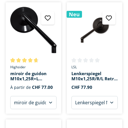
Neu
Note moyenne de 4.6 sur 5 étoiles
Note moyenne de 0 sur 5 étoi
Highsider
LSL
miroir de guidon
Lenkerspiegel
M10x1,25R+L
M10x1,25R/R/L Retro
Montana alu
Ø100mm
CHF 77.00
CHF 77.90
À partir de
Ø102mm