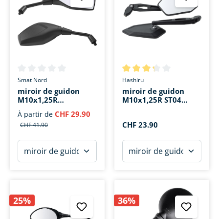
Note moyenne de 0 sur 5 étoiles
Note moyenne de 3.2 sur 5 ét
Smat Nord
Hashiru
miroir de guidon
miroir de guidon
M10x1,25R
M10x1,25R ST04
Asphérique
tournant
CHF 29.90
À partir de
CHF 23.90
CHF 41.90
25%
36%