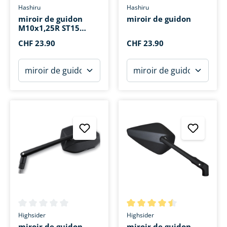
Note moyenne de 3 sur 5 étoiles
Note moyenne de 3 sur 5 étoi
Hashiru
Hashiru
miroir de guidon
miroir de guidon
M10x1,25R ST15
Ø117mm
CHF 23.90
CHF 23.90
Note moyenne de 0 sur 5 étoiles
Note moyenne de 4.4 sur 5 ét
Highsider
Highsider
miroir de guidon
miroir de guidon