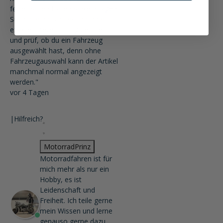
fehlerhaften Datenbankeinträgen.
Such alternativ direkt nach der
exakten Bezeichnung des Teils
und prüf, ob du ein Fahrzeug
ausgewählt hast, denn ohne
Fahrzeugauswahl kann der Artikel
manchmal normal angezeigt
werden."
vor 4 Tagen
|
Hilfreich?
MotorradPrinz
Motorradfahren ist für
mich mehr als nur ein
Hobby, es ist
Leidenschaft und
Freiheit. Ich teile gerne
mein Wissen und lerne
genauso gerne dazu.