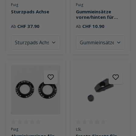
Durchschnittliche Bewertung von 0 von 5 Sternen
Durchschnittliche Bewertung v
Puig
Puig
Sturzpads Achse
Gummieinsätze
vorne/hinten für
Sturzpads Pro 2.0
CHF 37.90
CHF 10.90
Ab
Ab
Durchschnittliche Bewertung von 0 von 5 Sternen
Durchschnittliche Bewertung v
Puig
LSL
Aluminiumringe für
Ersatz-Einsatz für