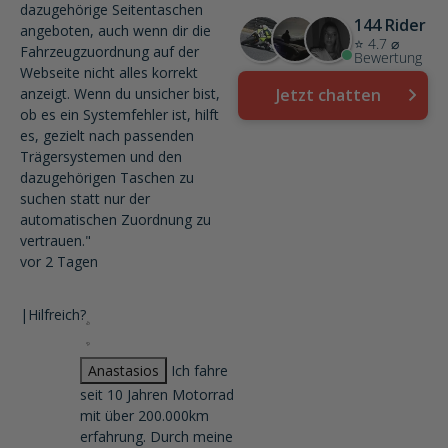
dazugehörige Seitentaschen
144 Rider
angeboten, auch wenn dir die
⭐ 4.7 ⌀
Fahrzeugzuordnung auf der
Bewertung
Webseite nicht alles korrekt
anzeigt. Wenn du unsicher bist,
Jetzt chatten
ob es ein Systemfehler ist, hilft
es, gezielt nach passenden
Trägersystemen und den
dazugehörigen Taschen zu
suchen statt nur der
automatischen Zuordnung zu
vertrauen."
vor 2 Tagen
|
Hilfreich?
Anastasios
Ich fahre
seit 10 Jahren Motorrad
mit über 200.000km
erfahrung. Durch meine