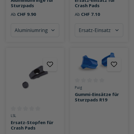
Sturzpads
Crash Pads
CHF 9.90
CHF 7.10
Ab
Ab
Durchschnittliche Bewertung v
Puig
Gummi-Einsätze für
Sturzpads R19
Durchschnittliche Bewertung von 0 von 5 Sternen
LSL
Ersatz-Stopfen für
Crash Pads