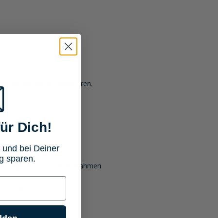
der zurückversetzt montieren.
ür Dich!
 und bei Deiner
g sparen.
ie Original-Fußrastenaufnahmen
benötigt