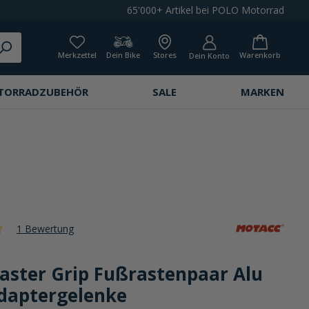
65'000+ Artikel bei POLO Motorrad
Merkzettel
Dein Bike
Stores
Warenkorb
Dein Konto
TORRADZUBEHÖR
SALE
MARKEN
1 Bewertung
che Bewertung von 5 von 5 Sternen
ster Grip Fußrastenpaar Alu
daptergelenke