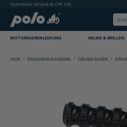
Kostenloser Versand ab CHF 199,-
springen
Zur Hauptnavigation springen
MOTORRADBEKLEIDUNG
HELME & BRILLEN
Home
Motorradteile & Ersatzteile
Fußrasten & Hebel
Fußras
Bildergalerie überspringen