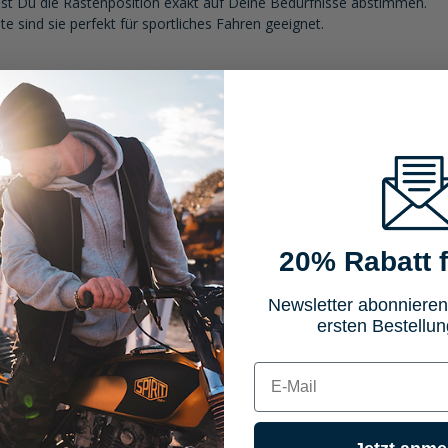
nst Du die Rastenposition exakt auf Deine Bedürfnisse abstimmen.
e sind sie perfekt für sportliches Fahren geeignet.
ke
nnt die Rasten also mit den Vario-Gelenken auch höher, tiefer vor- o
20% Rabatt f
den Rasten
esten Aluminium-Legierung
Newsletter abonnieren
egen Abnutzung, Oxidationsschutz)
ersten Bestellun
MFW/Hi-Q Vario-Adaptergelenken mit Höhenverstellung passend für d
die Originalrasten austauschbar
E-mail
orrad (siehe Bike-DB) und die Rastenkörper in der Farbe Ihrer Wahl 