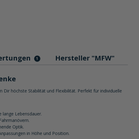
ertungen
Hersteller "MFW"
1
lenke
öchste Stabilität und Flexibilität. Perfekt für individuelle
ne lange Lebensdauer.
n Fahrmanövern.
hende Optik.
 Anpassungen in Höhe und Position.