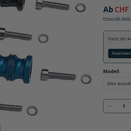
Ab
CHF 
Preise inkl. MwSt
Passt der Ar
Finde Dein 
auswählen
Modell
Produkt 