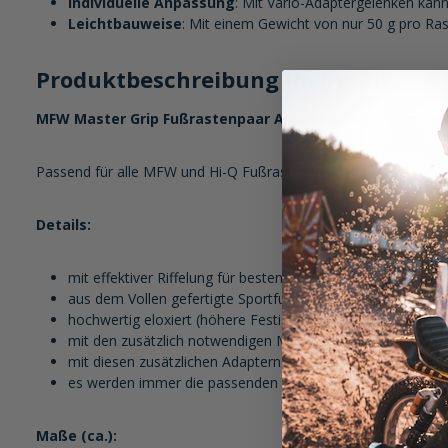
Individuelle Anpassung
: Mit Vario-Adaptergelenken kan
Leichtbauweise
: Mit einem Gewicht von nur 50 g pro Rast
Produktbeschreibung im Detail:
MFW Master Grip Fußrastenpaar Alu ohne Adaptergelen
Passend für alle MFW und Hi-Q Fußrastenadaptergelenke. Ihr kö
Details:
mit effektiver Riffelung für besten Top Grip der Füße auf 
aus dem Vollen gefertigte Sportfußrasten aus einer hochf
hochwertig eloxiert (höhere Festigkeit, unempfindlicher g
mit den zusätzlich notwendigen MFW/Hi-Q Adapter- oder 
mit diesen zusätzlichen Adaptern also ganz einfach gegen 
es werden immer die passenden Adaptergelenke für Ihr Mot
Maße (ca.):