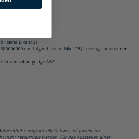
lden
d - siehe Bike-DB)
0380006000 und folgend - siehe Bike-DB) - ermöglichen mit den
hier aber ohne gültige ABE
Motorradfahrzeugkontrolle Schweiz ist jeweils im
cht mehr retourniert werden. Für das Ausstellen einer