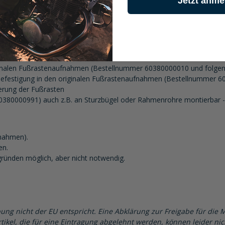
Jetzt anme
iginalen Fußrastenaufnahmen (Bestellnummer 60380000010 und folgen
Befestigung in den originalen Fußrastenaufnahmen (Bestellnummer 6
ierung der Fußrasten
380000991) auch z.B. an Sturzbügel oder Rahmenrohre montierbar - 
fnahmen).
en.
gründen möglich, aber nicht notwendig.
ung nicht der EU entspricht. Eine Abklärung zur Freigabe für die 
tikel, die für eine Eintragung abgelehnt werden, können leider ni