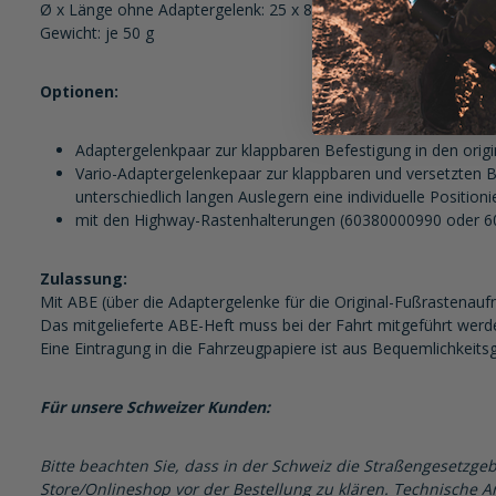
Ø x Länge ohne Adaptergelenk: 25 x 82 mm
Gewicht: je 50 g
Optionen:
Adaptergelenkpaar zur klappbaren Befestigung in den or
Vario-Adaptergelenkepaar zur klappbaren und versetzten 
unterschiedlich langen Auslegern eine individuelle Position
mit den Highway-Rastenhalterungen (60380000990 oder 60
Zulassung:
Mit ABE (über die Adaptergelenke für die Original-Fußrastenau
Das mitgelieferte ABE-Heft muss bei der Fahrt mitgeführt werd
Eine Eintragung in die Fahrzeugpapiere ist aus Bequemlichkeits
Für unsere Schweizer Kunden:
Bitte beachten Sie, dass in der Schweiz die Straßengesetzgeb
Store/Onlineshop vor der Bestellung zu klären. Technische Ar