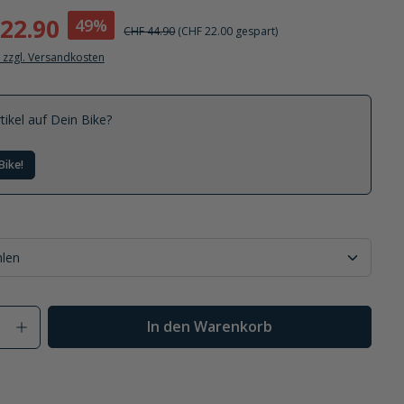
22.90
49%
CHF 44.90
(CHF 22.00 gespart)
. zzgl. Versandkosten
tikel auf Dein Bike?
Bike!
Anzahl: Gib den gewünschten Wert ein od
In den Warenkorb