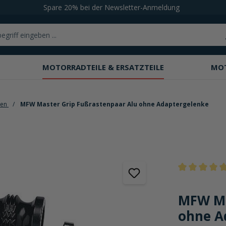
Spare 20% bei der Newsletter-Anmeldung
MOTORRADTEILE & ERSATZTEILE
MO
ten
MFW Master Grip Fußrastenpaar Alu ohne Adaptergelenke
Durchschnittli
MFW Ma
ohne A