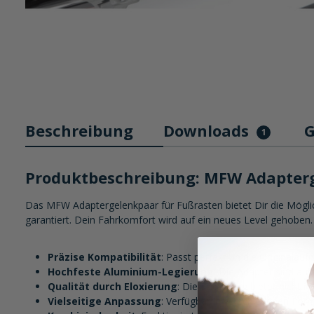
Beschreibung
Downloads
G
1
Produktbeschreibung: MFW Adapterg
Das MFW Adaptergelenkpaar für Fußrasten bietet Dir die Mögli
garantiert. Dein Fahrkomfort wird auf ein neues Level gehoben.
Präzise Kompatibilität
: Passt perfekt an die Originalau
Hochfeste Aluminium-Legierung
: Die Adapter sind aus
Qualität durch Eloxierung
: Die Eloxierung bietet nicht
Vielseitige Anpassung
: Verfügbar in verschiedenen For