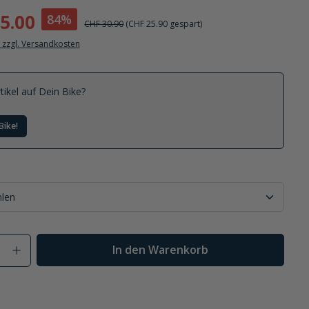
5.00
84%
CHF 30.90
(CHF 25.90 gespart)
. zzgl. Versandkosten
tikel auf Dein Bike?
Bike!
Anzahl: Gib den gewünschten Wert ein od
In den Warenkorb