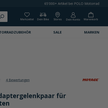
65'000+ Artikel bei POLO Motorrad
Merkzettel
Dein Bike
Stores
Warenkorb
Dein Konto
TORRADZUBEHÖR
SALE
MARKEN
4 Bewertungen
che Bewertung von 4.6 von 5 Sternen
aptergelenkpaar für
ten