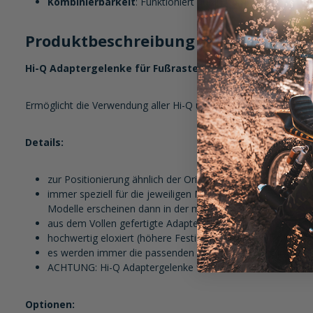
Kombinierbarkeit
: Funktioniert nur in Kombination mit 
Produktbeschreibung im Detail:
Hi-Q Adaptergelenke für Fußrasten
Ermöglicht die Verwendung aller Hi-Q und MFW Aluminium-Fuß
Details:
zur Positionierung ähnlich der Originalraste
immer speziell für die jeweiligen Modelle passend - welche
Modelle erscheinen dann in der mitgelieferten ABE)
aus dem Vollen gefertigte Adapter aus einer hochfesten A
hochwertig eloxiert (höhere Festigkeit, unempfindlicher g
es werden immer die passenden Adaptergelenke für Euer 
ACHTUNG: Hi-Q Adaptergelenke für Fußrasten können nur m
Optionen: