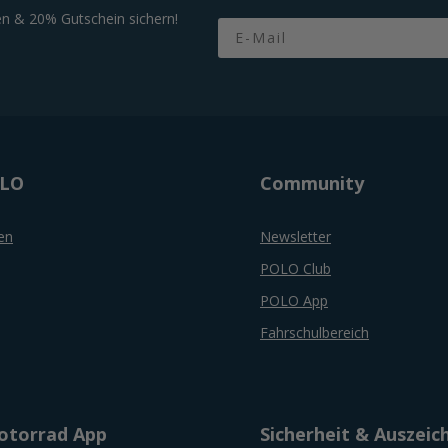
n & 20% Gutschein sichern!
Email
OLO
Community
en
Newsletter
POLO Club
POLO App
Fahrschulbereich
torrad App
Sicherheit & Auszei