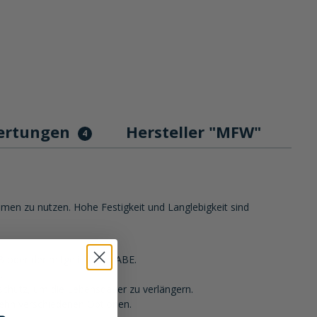
ertungen
Hersteller "MFW"
4
en zu nutzen. Hohe Festigkeit und Langlebigkeit sind
B oder der mitgelieferten ABE.
.
sschutz, um die Lebensdauer zu verlängern.
zehn verschiedenen Optionen.