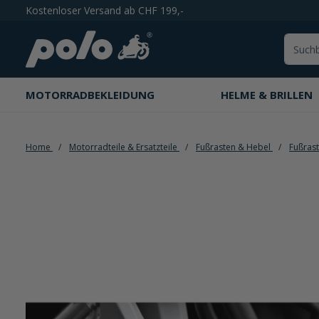
Kostenloser Versand ab CHF 199,-
springen
Zur Hauptnavigation springen
MOTORRADBEKLEIDUNG
HELME & BRILLEN
Home
Motorradteile & Ersatzteile
Fußrasten & Hebel
Fußras
Bildergalerie überspringen