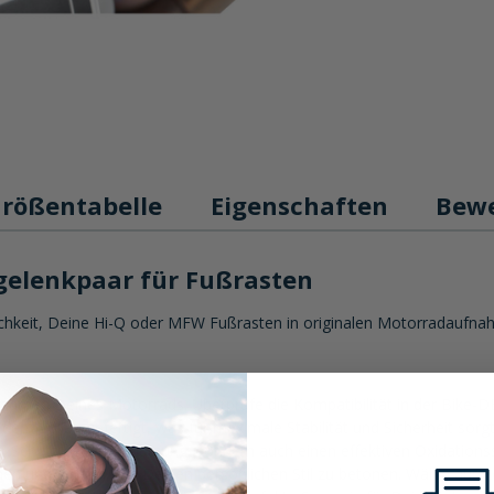
rößentabelle
Eigenschaften
Bew
elenkpaar für Fußrasten
chkeit, Deine Hi-Q oder MFW Fußrasten in originalen Motorradaufnahm
fnahmen Deines Motorrads. Überprüfe die Kompatibilität in der Bike-D
 dem Vollen gefertigt, was für maximale Stabilität und Sicherheit sorgt
 nur Schutz gegen Abnutzung, sondern auch einen effektiven Oxidation
men und Farben, um Deinen persönlichen Stil zu betonen. Wähle aus 