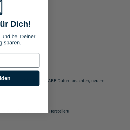
.
ür Dich!
 und bei Deiner
g sparen.
lden
r hinterlegten ABE (bitte das ABE-Datum beachten, neuere
 für Fußrasten anderer Hersteller!!