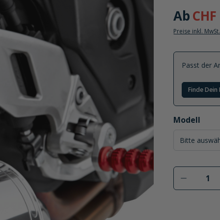
Ab
CHF 
Preise inkl. MwSt
Passt der Ar
Finde Dein 
auswählen
Modell
Produkt 