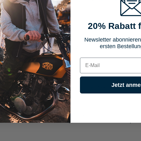
Hi-Q oder MFW Fußrastenkörpern. Perfekte Synergie für Dein Motorrad
20% Rabatt f
Newsletter abonnieren
ersten Bestellun
rasten in den Originalaufnahmen am Motorrad.
E-mail
Jetzt anme
r Adapter für Euer Modell passt findet Ihr in der Bike-DB oder in de
luminium-Legierung
egen Abnutzung, Oxidationsschutz)
Motorrad und die Fußrastenkörper benötigt
it Hi-Q oder MFW Fußrastenkörper kombiniert werden - nicht passend