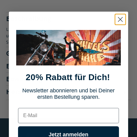
Beschreibung
LS2 Aura Enduro Series Crossbrille Perfekt kombinierbar mit
unseren Offroad-Helmen. Drei unterschiedlichen
Schaumdichten so…
Mehr
Größentabelle
Eigenschaften
20% Rabatt für Dich!
Bewertungen
Hersteller "LS2"
Newsletter abonnieren und bei Deiner
ersten Bestellung sparen.
E-mail
Jetzt anmelden