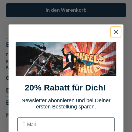
In den Warenkorb
Beschreibung
Produktbeschreibung: John Doe Jogger-XTM Textilhose Die
John Doe Jogger-XTM Textilhose bietet Dir eine gelungene
Kombinatio…
Mehr
Größentabelle
20% Rabatt für Dich!
Eigenschaften
Newsletter abonnieren und bei Deiner
Bewertungen
2
ersten Bestellung sparen.
Hersteller "John Doe"
E-mail