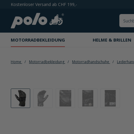
Kostenloser Versand ab CHF 199,-
springen
Zur Hauptnavigation springen
MOTORRADBEKLEIDUNG
HELME & BRILLEN
Home
Motorradbekleidung
Motorradhandschuhe
Lederhan
Bildergalerie überspringen