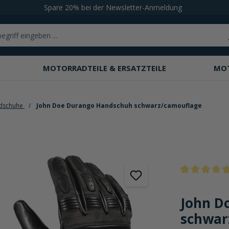
Spare 20% bei der Newsletter-Anmeldung
MOTORRADTEILE & ERSATZTEILE
MO
dschuhe
John Doe Durango Handschuh schwarz/camouflage
Durchschnittli
John D
schwar