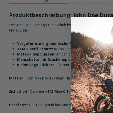
Produktbeschreibung: John Doe Du
Der John Doe Durango Handschuh kombiniert robustes Rindsleder 
und Cruiser!
Vorgeformte ergonomische Passform:
Der John Doe D
XTM-Fiber® Schutz:
Kombiniert Aramid- und Coolmax®-Fa
Materialdopplungen:
An den besonders beanspruchten Stel
Manschette mit Druckknopf:
Sicherer Sitz durch die ve
Kleine Logo Stickerei:
Dezente Details verleihen dem Han
Material:
Der John Doe Durango Handschuh besteht aus hochwer
Sicherheit:
Dank der XTM-Fiber® Technologie aus Aramid und 
Passform:
Der Handschuh hat eine vorgeformte ergonomische P