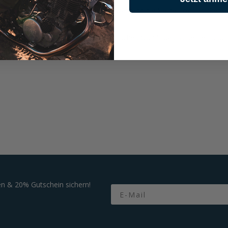
icht eine individuelle Anpassung, während die kleine Logo Stickerei 
oe Jacke oder Jeans für ein harmonisches Outfit, das Sicherheit und St
n & 20% Gutschein sichern!
Email