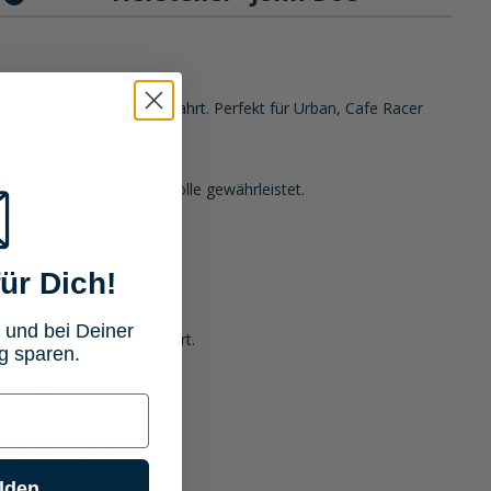
d Sicherheit auf jeder Fahrt. Perfekt für Urban, Cafe Racer
len Komfort und Kontrolle gewährleistet.
teuer.
ür Dich!
 und bei Deiner
 Flexibilität und Komfort.
g sparen.
ungsaktiv.
e Kontrolle sorgt.
lden