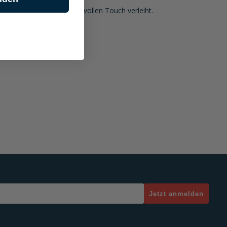
dem Handschuh einen stilvollen Touch verleiht.
il verbindet.
Jetzt anmelden