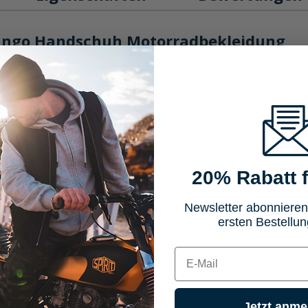
rango Handschuh Motorradbekleidung
mit stilvollem Denim für optimalen Schutz. Genieße Komfort, Stil un
urango Handschuh passt sich perfekt Deinen Händen an, was maxima
sern für herausragende Abriebfestigkeit und Schutz bei jedem Aben
len sorgen sie für zusätzliche Haltbarkeit und Sicherheit.
rstellbare Manschette für eine individuelle Anpassung.
20% Rabatt f
dschuh einen edlen Look und unterstreichen das stilvolle Design.
Newsletter abonnieren
tigem 1-1.1mm dickem Rindsleder. Die Strech-Denim-Einsätze bieten
ersten Bestellun
Coolmax® sind Deine Hände bestens geschützt und gleichzeitig atm
E-mail
assform, die sich ideal Deinen Bewegungen anpasst und für optimal
Jetzt anme