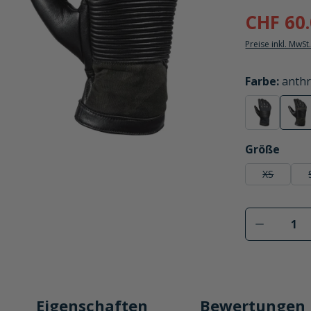
CHF 60
Preise inkl. MwSt
auswählen
Farbe
:
anthr
schwarz
ant
(Diese Option
(Di
auswählen
Größe
XS
(Diese Opti
Produkt 
Eigenschaften
Bewertungen