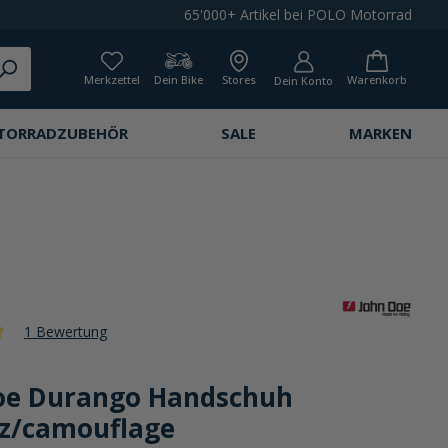
65'000+ Artikel bei POLO Motorrad
Merkzettel
Dein Bike
Stores
Warenkorb
Dein Konto
TORRADZUBEHÖR
SALE
MARKEN
1 Bewertung
che Bewertung von 5 von 5 Sternen
oe Durango Handschuh
z/camouflage