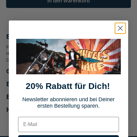
In den Warenkorb
Beschreibung
Produktbeschreibung: IXS Sonar-GTX 2.0 Tour Damen
Handschuh Motorradbekleidung Der IXS Sonar-GTX 2.0 Tour
Damen Handschuh b…
Mehr
Größentabelle
Eigenschaften
20% Rabatt für Dich!
Bewertungen
Newsletter abonnieren und bei Deiner
ersten Bestellung sparen.
Hersteller "IXS"
E-mail