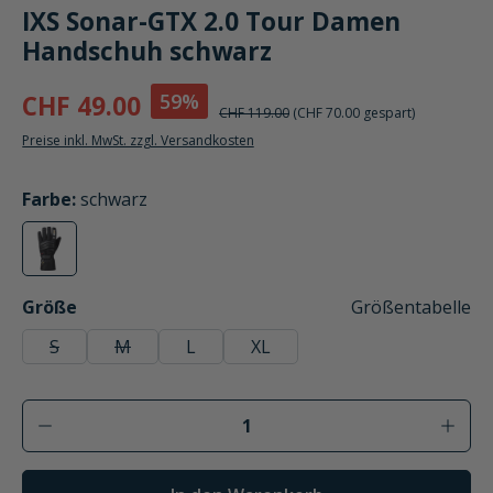
IXS Sonar-GTX 2.0 Tour Damen
Handschuh schwarz
59%
CHF 49.00
CHF 119.00
(CHF 70.00 gespart)
Preise inkl. MwSt. zzgl. Versandkosten
auswählen
Farbe
:
schwarz
schwarz
(Diese Option ist zurzeit nicht verfügbar.)
auswählen
Größe
Größentabelle
S
M
L
XL
(Diese Option ist zurzeit nicht verfügbar.)
(Diese Option ist zurzeit nicht verfügbar.)
Produkt Anzahl: Gib den gewünschten Wer