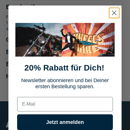
Beschreibung
Produktbeschreibung: Hi-Q Tools Splintsortiment 555-teilig
1,5-4,0mm Das Hi-Q Tools Splintsortiment 555-teilig 1,5-
4,0mm bi…
Mehr
Größentabelle
Eigenschaften
Bewertungen
1
20% Rabatt für Dich!
Hersteller "Hi-Q Tools"
Newsletter abonnieren und bei Deiner
ersten Bestellung sparen.
E-mail
Jetzt anmelden