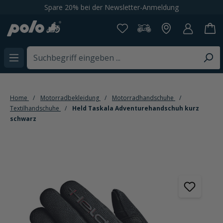
Spare 20% bei der Newsletter-Anmeldung
alt springen
Home
Motorradbekleidung
Motorradhandschuhe
Textilhandschuhe
Held Taskala Adventurehandschuh kurz
schwarz
Bildergalerie überspringen