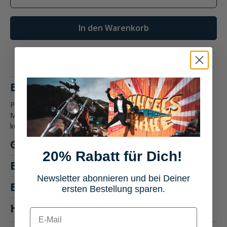
In den Warenkorb
Beschreibung
Produktbeschreibung: Held Taskala Adventurehandschuh kurz
Motorradbekleidung Der Held Taskala Adventurehandschuh
kurz biete…
Mehr
Größentabelle
20% Rabatt für Dich!
Eigenschaften
Newsletter abonnieren und bei Deiner
Bewertungen
ersten Bestellung sparen.
1
Hersteller "Held"
E-mail