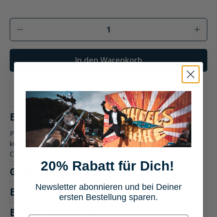
Produkt Anzahl: Gib den gewünschten Wer
In den Warenkorb
Beschreibung
Produktbeschreibung: Held Classic Rider Lederhandschuh
kurz Motorradbekleidung Perfekt für jede Ausfahrt: Der Held
Classic…
Mehr
20% Rabatt für Dich!
Größentabelle
Newsletter abonnieren und bei Deiner
Eigenschaften
ersten Bestellung sparen.
Bewertungen
4