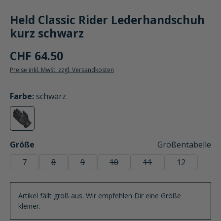
Held Classic Rider Lederhandschuh
kurz schwarz
CHF 64.50
Preise inkl. MwSt. zzgl. Versandkosten
auswählen
Farbe
:
schwarz
schwarz
(Diese Option ist zurzeit nicht verfügbar.)
auswählen
Größe
Größentabelle
7
8
9
10
11
12
(Diese Option ist zurzeit nicht verfügbar.)
(Diese Option ist zurzeit nicht verfügbar.)
(Diese Option ist zurzeit nicht ver
(Diese Option ist zurzei
Artikel fällt groß aus. Wir empfehlen Dir eine Größe
kleiner.