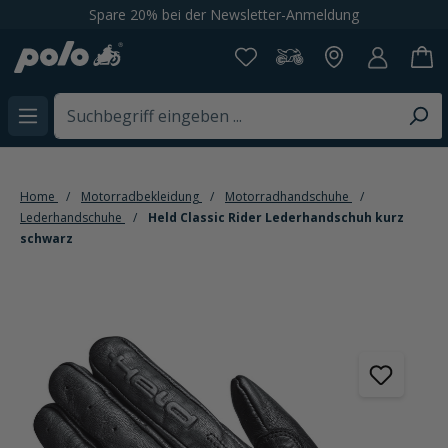
Spare 20% bei der Newsletter-Anmeldung
alt springen
Home
Motorradbekleidung
Motorradhandschuhe
Lederhandschuhe
Held Classic Rider Lederhandschuh kurz
schwarz
Bildergalerie überspringen