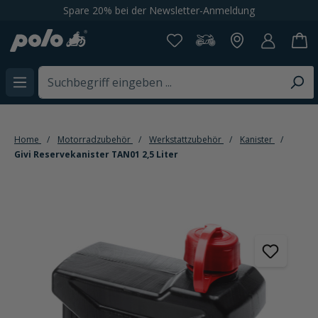
Spare 20% bei der Newsletter-Anmeldung
alt springen
Home
Motorradzubehör
Werkstattzubehör
Kanister
Givi Reservekanister TAN01 2,5 Liter
Bildergalerie überspringen