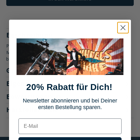
Beschreibung
Produktbeschreibung: FLM Traction Damen Textilhose
Motorradbekleidung Die FLM Traction Damen Textilhose
bietet Dir Komfort…
Mehr
Größentabelle
Eigenschaften
20% Rabatt für Dich!
Bewertungen
1
Newsletter abonnieren und bei Deiner
ersten Bestellung sparen.
Hersteller "FLM"
E-mail