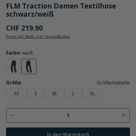
FLM Traction Damen Textilhose
schwarz/weiß
CHF 219.90
Preise inkl. MwSt. zzgl. Versandkosten
auswählen
Farbe
:
weiß
schwarz
weiß
(Diese Option ist zurzeit nicht verfügbar.)
(Diese Option ist zurzeit nicht verfügbar.)
auswählen
Größe
Größentabelle
XS
S
M
L
XL
Produkt Anzahl: Gib den gewünschten Wer
In den Warenkorb