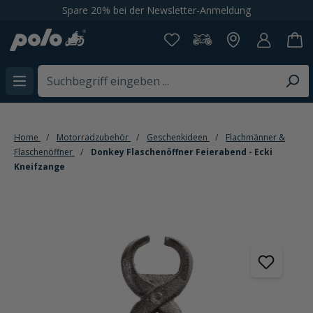
Spare 20% bei der Newsletter-Anmeldung
alt springen
Home
Motorradzubehör
Geschenkideen
Flachmänner &
Flaschenöffner
Donkey Flaschenöffner Feierabend - Ecki
Kneifzange
Bildergalerie überspringen