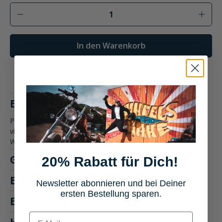
Produkt Anzahl: Gib den gewünschten Wer
In den Warenkorb
Beschreibung
Produktbeschreibung: Donkey Flaschenöffner Entdecke den
vielseitigen Donkey Flaschenöffner, der in Form von
Werkzeugen wie R…
Mehr
Größentabelle
20% Rabatt für Dich!
Eigenschaften
Newsletter abonnieren und bei Deiner
ersten Bestellung sparen.
Bewertungen
E-mail