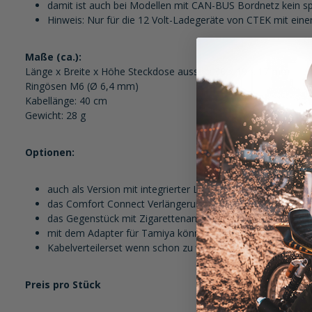
damit ist auch bei Modellen mit CAN-BUS Bordnetz kein sp
Hinweis: Nur für die 12 Volt-Ladegeräte von CTEK mit ein
Maße (ca.):
Länge x Breite x Höhe Steckdose aussen: 38 x 19 x 17 mm
Ringösen M6 (Ø 6,4 mm)
Kabellänge: 40 cm
Gewicht: 28 g
Optionen:
auch als Version mit integrierter Ladestandanzeige erhält
das Comfort Connect Verlängerungskabel (Bestellnummer 5
das Gegenstück mit Zigarettenanzünderdose auf der ande
mit dem Adapter für Tamiya können andere Ladegeräte (z
Kabelverteilerset wenn schon zu viele Anschlüsse direkt a
Preis pro Stück