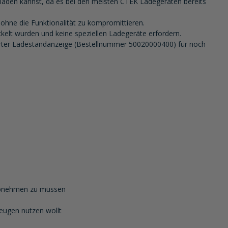
 laden kannst, da es bei den meisten CTEK Ladegeräten bereits
ohne die Funktionalität zu kompromittieren.
kelt wurden und keine speziellen Ladegeräte erfordern.
erter Ladestandanzeige (Bestellnummer 50020000400) für noch
 abnehmen zu müssen
zeugen nutzen wollt