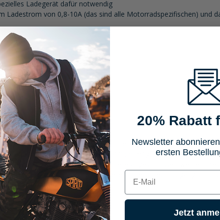
ezielles Ladegerät dafür notwendig
em Ladestrom von 0,8-10A (das sind alle Motorradspezifischen) und d
20% Rabatt f
lich (Bestellnummer 50020000400)
Newsletter abonnieren
0020000530) ermöglicht die Positionierung der Steckdose auch weit
ersten Bestellun
ren Seite (Bestellnummer 50020000420) ermöglicht das Laden oder d
.B. CTEK altes System) oder andere Teile angeschlossen werden (B
E-mail
n der Batterie vorhanden sind oder deren Pole schlecht zugänglich s
Jetzt anme