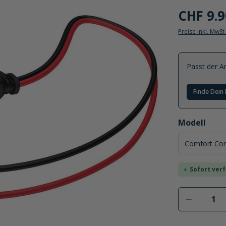
CHF 9.9
Preise inkl. MwSt
Passt der Ar
Finde Dein 
auswählen
Modell
Sofort verf
Produkt 