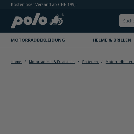
Kostenloser Versand ab CHF 199,-
springen
Zur Hauptnavigation springen
MOTORRADBEKLEIDUNG
HELME & BRILLEN
Home
Motorradteile & Ersatzteile
Batterien
Motorradbatter
Bildergalerie überspringen