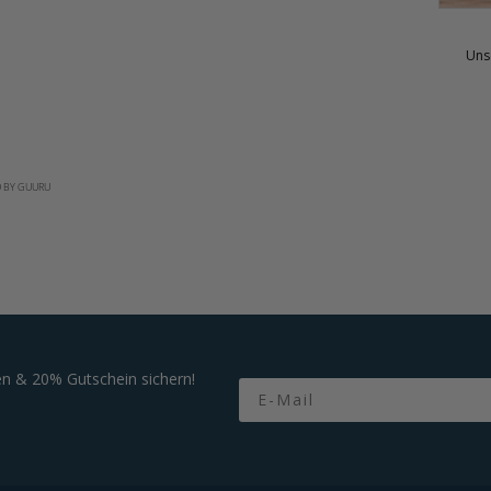
Unse
 BY GUURU
n & 20% Gutschein sichern!
Email