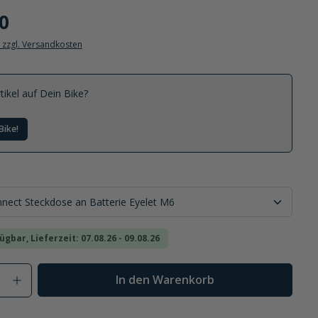
0
. zzgl. Versandkosten
tikel auf Dein Bike?
Bike!
ügbar, Lieferzeit: 07.08.26 - 09.08.26
Anzahl: Gib den gewünschten Wert ein od
In den Warenkorb