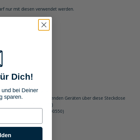
arf nur mit diesen verwendet werden.
ür Dich!
 und bei Deiner
er weg von der Batterie
g sparen.
en Betrieb von entsprechenden Geräten über diese Steckdose
estellnummer 50020000540)
ind (Bestellnummer 50220000550)
lden