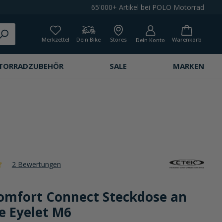
65'000+ Artikel bei POLO Motorrad
Merkzettel
Dein Bike
Stores
Warenkorb
Dein Konto
TORRADZUBEHÖR
SALE
MARKEN
2 Bewertungen
che Bewertung von 5 von 5 Sternen
omfort Connect Steckdose an
e Eyelet M6