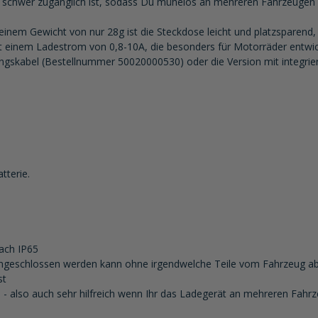
ie schwer zugänglich ist, sodass Du mühelos an mehreren Fahrzeugen
em Gewicht von nur 28g ist die Steckdose leicht und platzsparend, 
t einem Ladestrom von 0,8-10A, die besonders für Motorräder entwic
ngskabel (Bestellnummer 50020000530) oder die Version mit integri
tterie.
ach IP65
 angeschlossen werden kann ohne irgendwelche Teile vom Fahrzeug
st
 - also auch sehr hilfreich wenn Ihr das Ladegerät an mehreren Fahr