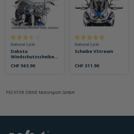
Durchschnittliche Bewertung von 3.5 von 5 Sternen
Durchschnittliche Bewertung v
National Cycle
National Cycle
Dakota
Scheibe VStream
Windschutzscheibe
für Suzuki VL/C 800
CHF 563.90
CHF 311.90
Intruder /Volus
FECHTER DRIVE Motorsport GmbH