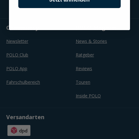
FAQ
Community
POLO Magazin
Newsletter
News & Stories
POLO Club
Ratgeber
POLO App
Reviews
Fahrschulbereich
Touren
Inside POLO
Versandarten