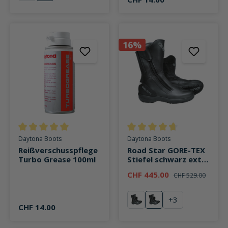
16%
Durchschnittliche Bewertung von 5 von 5 Sternen
Durchschnittliche Bewertung v
Daytona Boots
Daytona Boots
Reißverschusspflege
Road Star GORE-TEX
Turbo Grease 100ml
Stiefel schwarz extra
schmale Passform
CHF 445.00
CHF 529.00
+
3
schwarz
weiß
CHF 14.00