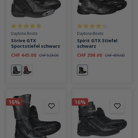
Durchschnittliche Bewertung von 4.8 von 5 Sternen
Durchschnittliche Bewertung v
Daytona Boots
Daytona Boots
Strive GTX
Spirit GTX Stiefel
Sportstiefel schwarz
schwarz
CHF 445.00
CHF 396.00
CHF 529.00
CHF 459.00
schwarz
rot
schwarz
16%
16%