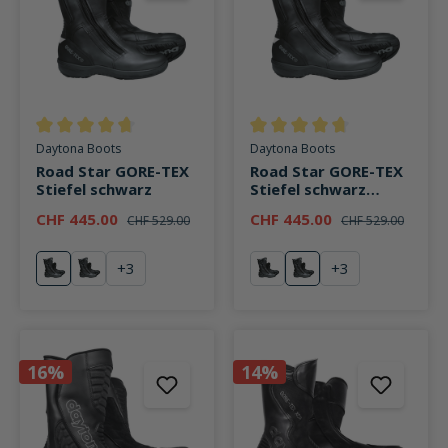
Durchschnittliche Bewertung von 4.7 von 5 Sternen
Durchschnittliche Bewertung v
Daytona Boots
Daytona Boots
Road Star GORE-TEX
Road Star GORE-TEX
Stiefel schwarz
Stiefel schwarz
breite Passform
CHF 445.00
CHF 445.00
CHF 529.00
CHF 529.00
+
3
+
3
schwarz
rot
schwarz
blau
16%
14%