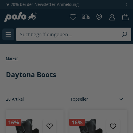
65'000+ Artikel bei POLO Motorrad
alt springen
Marken
Daytona Boots
20 Artikel
16%
16%