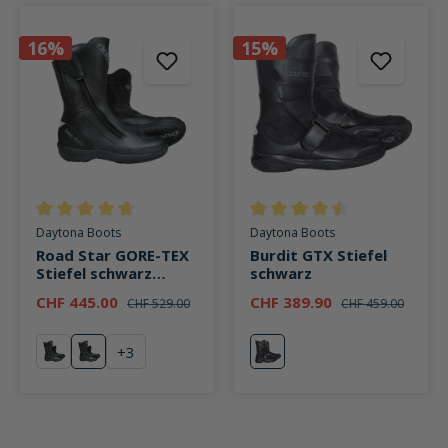
16%
15%
Durchschnittliche Bewertung von 4.7 von 5 Sternen
Durchschnittliche Bewertung v
Daytona Boots
Daytona Boots
Road Star GORE-TEX
Burdit GTX Stiefel
Stiefel schwarz
schwarz
schmale Passform
CHF 445.00
CHF 389.90
CHF 529.00
CHF 459.00
+
3
schwarz
rot
schwarz