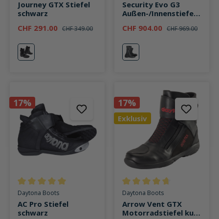
Journey GTX Stiefel
Security Evo G3
schwarz
Außen-/Innenstiefel
schwarz
CHF 291.00
CHF 904.00
CHF 349.00
CHF 969.00
schwarz
schwarz
17%
17%
Exklusiv
Durchschnittliche Bewertung von 5 von 5 Sternen
Durchschnittliche Bewertung v
Daytona Boots
Daytona Boots
AC Pro Stiefel
Arrow Vent GTX
schwarz
Motorradstiefel kurz