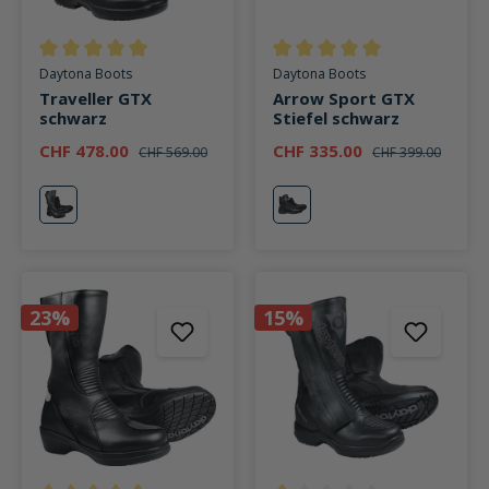
Durchschnittliche Bewertung von 5 von 5 Sternen
Durchschnittliche Bewertung v
Daytona Boots
Daytona Boots
Traveller GTX
Arrow Sport GTX
schwarz
Stiefel schwarz
CHF 478.00
CHF 335.00
CHF 569.00
CHF 399.00
schwarz
schwarz
23%
15%