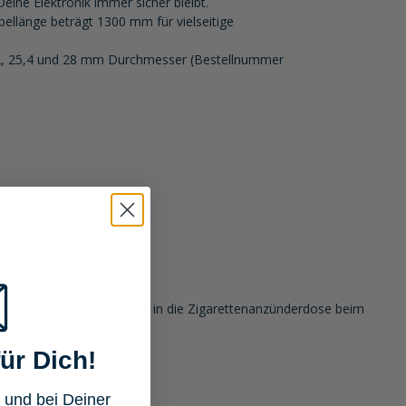
eine Elektronik immer sicher bleibt.
llänge beträgt 1300 mm für vielseitige
 22, 25,4 und 28 mm Durchmesser (Bestellnummer
en Anschluss wie er auch in die Zigarettenanzünderdose beim
ür Dich!
 und bei Deiner