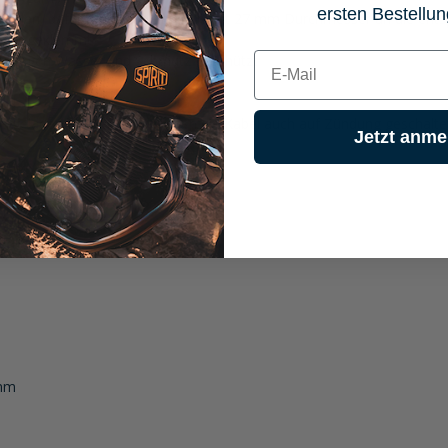
ersten Bestellun
 werden, dafür muss nur ein Loch mit 27 mm Durchmesser an die ent
 fest geklemmt
E-mail
gut gegen Wasser und Schmutz geschützt
ose geladen werden soll, können die Kabel auch auf Zündung geschal
Jetzt anme
 mm