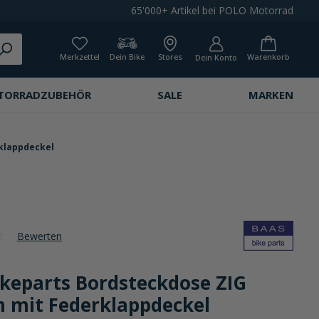
65'000+ Artikel bei POLO Motorrad
Merkzettel
Dein Bike
Stores
Warenkorb
Dein Konto
TORRADZUBEHÖR
SALE
MARKEN
klappdeckel
Bewerten
che Bewertung von 0 von 5 Sternen
ikeparts Bordsteckdose ZIG
mit Federklappdeckel