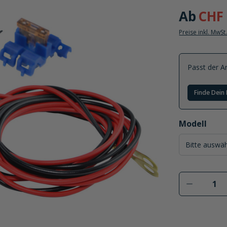
Ab
CHF 
Preise inkl. MwSt
Passt der Ar
Finde Dein 
auswählen
Modell
Produkt 