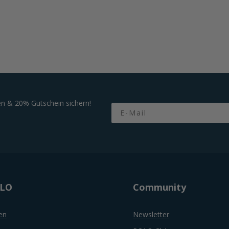
n & 20% Gutschein sichern!
Email
OLO
Community
en
Newsletter