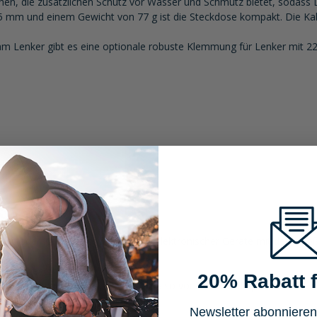
hen, die zusätzlichen Schutz vor Wasser und Schmutz bietet, sodass D
mm und einem Gewicht von 77 g ist die Steckdose kompakt. Die Kabe
 am Lenker gibt es eine optionale robuste Klemmung für Lenker mit
l.
dys oder Kameras sowie anderer elektronischer Geräte mit dem groß
ecker geeignet
20% Rabatt f
ie nicht benötigt wird, schützt sie also vor Dreck und Spritzwasser
Newsletter abonnieren
oder zum Anschrauben