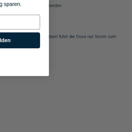
g sparen.
sprechende Stelle gesetzt werden
tet angeschlossen werden, dann führt die Dose nur Strom zum
lden