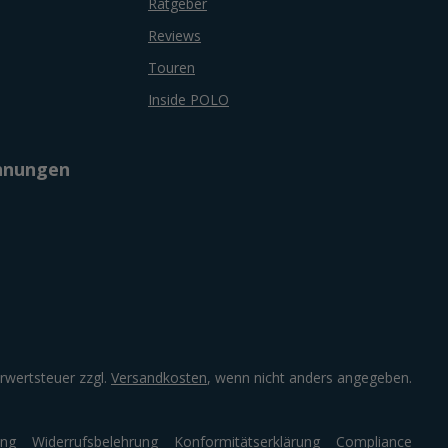
Ratgeber
Reviews
Touren
Inside POLO
chnungen
hrwertsteuer zzgl.
Versandkosten
, wenn nicht anders angegeben.
ung
Widerrufsbelehrung
Konformitätserklärung
Compliance