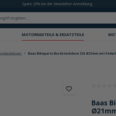
Spare 20% bei der Newsletter-Anmeldung
MOTORRADTEILE & ERSATZTEILE
MO
Bordsteckdosen
Baas Bikeparts Bordsteckdose ZIG Ø21mm mit Feder
Durchschnittli
Baas B
Ø21mm 