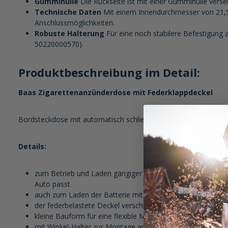
Gummihülle
Die Rückseite ist mit einer Gummihülle verse
Technische Daten
Mit einem Innendurchmesser von 21,5 
Anschlussmöglichkeiten.
Robuste Halterung
Für eine noch stabilere Befestigung
50220000570).
Produktbeschreibung im Detail:
Baas Zigarettenanzünderdose mit Federklappdeckel
Bordsteckdose mit automatisch schließendem Federklappdecke
Details:
zum Betrieb und Laden gängiger Navigationssysteme, Han
Auto passt
auch zum Laden der Batterie mit einem passenden Ladest
der federbelastete Deckel verschließt die Steckdose wenn s
kleine Bauform für eine flexible Montage
mit Winkel-Halter zur Montage am Lenker, Rahmenrohre 