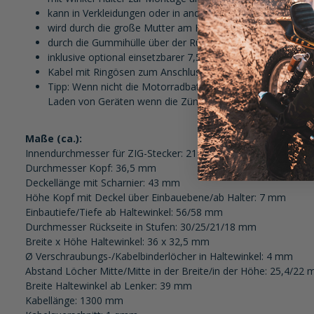
kann in Verkleidungen oder in anderen Flächen eingebaut
wird durch die große Mutter am Halter oder am Einbauort
durch die Gummihülle über der Rückseite auch dort sehr 
inklusive optional einsetzbarer 7,5er Sicherung
Kabel mit Ringösen zum Anschluss direkt an die Batterie
Tipp: Wenn nicht die Motorradbatterie über diese Steckd
Laden von Geräten wenn die Zündung an ist.
Maße (ca.):
Innendurchmesser für ZIG-Stecker: 21,5 mm
Durchmesser Kopf: 36,5 mm
Deckellänge mit Scharnier: 43 mm
Höhe Kopf mit Deckel über Einbauebene/ab Halter: 7 mm
Einbautiefe/Tiefe ab Haltewinkel: 56/58 mm
Durchmesser Rückseite in Stufen: 30/25/21/18 mm
Breite x Höhe Haltewinkel: 36 x 32,5 mm
Ø Verschraubungs-/Kabelbinderlöcher in Haltewinkel: 4 mm
Abstand Löcher Mitte/Mitte in der Breite/in der Höhe: 25,4/22
Breite Haltewinkel ab Lenker: 39 mm
Kabellänge: 1300 mm