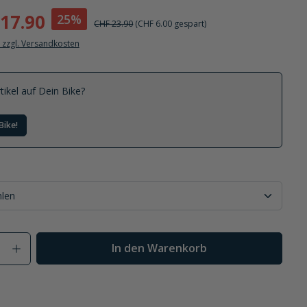
17.90
25%
CHF 23.90
(CHF 6.00 gespart)
. zzgl. Versandkosten
tikel auf Dein Bike?
Bike!
Anzahl: Gib den gewünschten Wert ein od
In den Warenkorb