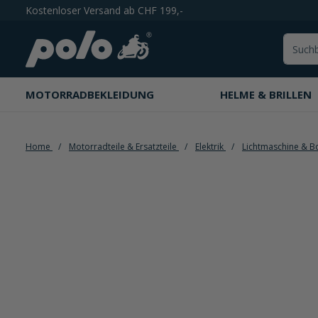
Kostenloser Versand ab CHF 199,-
springen
Zur Hauptnavigation springen
MOTORRADBEKLEIDUNG
HELME & BRILLEN
Home
Motorradteile & Ersatzteile
Elektrik
Lichtmaschine & 
Bildergalerie überspringen