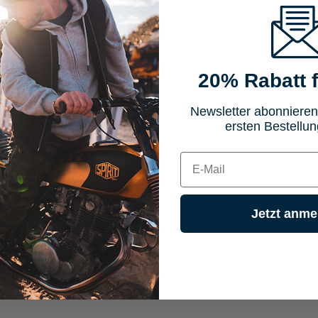
,5 mm, das Gewicht liegt bei 90 g und die Kabellänge beträgt je 180 
ckdosen Ø21mm BA19
20% Rabatt f
hzeitig an einer Bordnetzsteckdose zu laden bzw. zu betreiben.
Newsletter abonnieren
n einer ZIG-Steckdose (Ø21mm) passend!
ersten Bestellun
E-mail
 12mm DIN-Bordnetzsteckdosen wie sie bei BMW, Triumph und viele we
dosen (Zigarettenanzünderdose)
Jetzt anme
 beim Motorrad, Auto oder LKW nutzbar
Steckdose
ameras sowie anderer elektronischer Geräte mit dem großen Anschlu