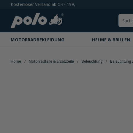
Kostenloser Versand ab CHF 199,-
springen
Zur Hauptnavigation springen
MOTORRADBEKLEIDUNG
HELME & BRILLEN
Home
Motorradteile & Ersatzteile
Beleuchtung
Beleuchtung 
Bildergalerie überspringen