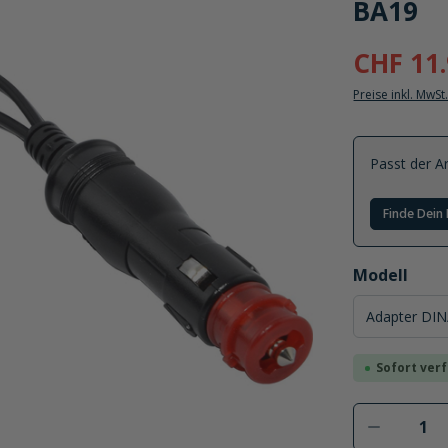
BA19
CHF 11
Preise inkl. MwSt
Passt der Ar
Finde Dein 
auswählen
Modell
Sofort verf
Produkt 