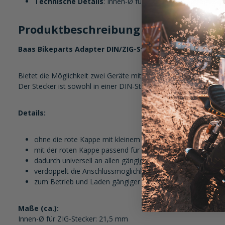
Technische Details
: Innen-Ø für ZIG-Stecker beträgt 21
Produktbeschreibung im Detail:
Baas Bikeparts Adapter DIN/ZIG-Stecker zu 2x ZIG-Ste
Bietet die Möglichkeit zwei Geräte mit ZIG-Stecker Ø21mm gleic
Der Stecker ist sowohl in einer DIN-Steckdose (Ø12mm) und i
Details:
ohne die rote Kappe mit kleinem Stecker passend für die
mit der roten Kappe passend für die 21mm ZIG-Bordsteck
dadurch universell an allen gängigen Bordnetzsteckdosen
verdoppelt die Anschlussmöglichkeit von Geräten in einer 
zum Betrieb und Laden gängiger Navis, Smartphone oder K
Maße (ca.):
Innen-Ø für ZIG-Stecker: 21,5 mm