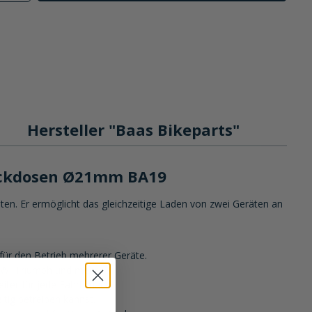
Hersteller "Baas Bikeparts"
teckdosen Ø21mm BA19
en. Er ermöglicht das gleichzeitige Laden von zwei Geräten an
für den Betrieb mehrerer Geräte.
MW, Triumph und mehr.
ter für jede Fahrt macht.
tig betreiben kannst.