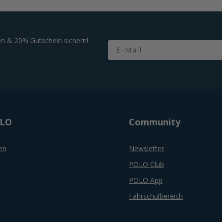
n & 20% Gutschein sichern!
Email
OLO
Community
en
Newsletter
POLO Club
POLO App
Fahrschulbereich