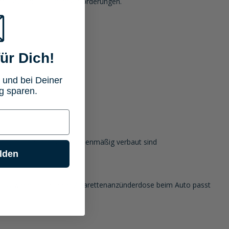
mm, passend für Deine Anforderungen.
ür Dich!
 und bei Deiner
g sparen.
itere Hersteller auch serienmäßig verbaut sind
lden
ss wie er auch in die Zigarettenanzünderdose beim Auto passt