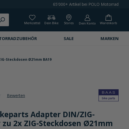
65'000+ Artikel bei POLO Motorrad
Merkzettel
Dein Bike
Stores
Warenkorb
Dein Konto
TORRADZUBEHÖR
SALE
MARKEN
 ZIG-Steckdosen Ø21mm BA19
Bewerten
che Bewertung von 0 von 5 Sternen
ikeparts Adapter DIN/ZIG-
r zu 2x ZIG-Steckdosen Ø21mm