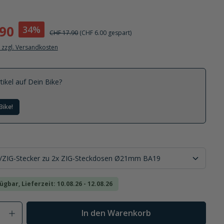
.90
34%
CHF 17.90
(CHF 6.00 gespart)
. zzgl. Versandkosten
tikel auf Dein Bike?
Bike!
ügbar, Lieferzeit: 10.08.26 - 12.08.26
Anzahl: Gib den gewünschten Wert ein od
In den Warenkorb