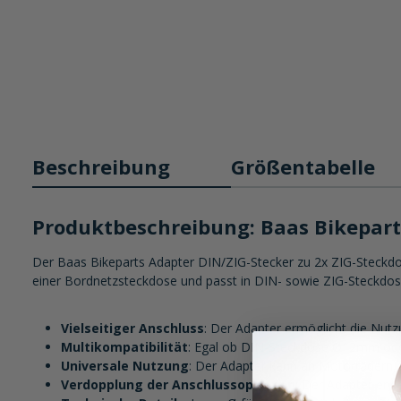
Beschreibung
Größentabelle
Produktbeschreibung: Baas Bikepart
Der Baas Bikeparts Adapter DIN/ZIG-Stecker zu 2x ZIG-Steckdos
einer Bordnetzsteckdose und passt in DIN- sowie ZIG-Steckdos
Vielseitiger Anschluss
: Der Adapter ermöglicht die Nutz
Multikompatibilität
: Egal ob DIN-Steckdose Ø12mm ode
Universale Nutzung
: Der Adapter kann an Motorrädern, 
Verdopplung der Anschlussoptionen
: Der Adapter erw