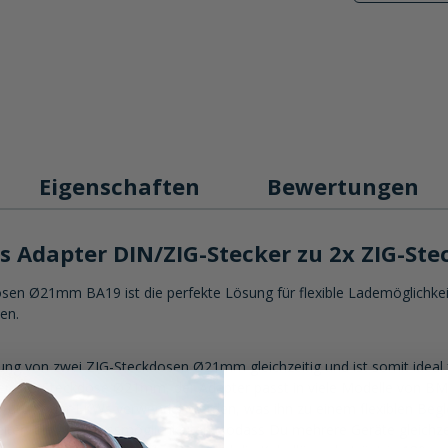
Eigenschaften
Bewertungen
s Adapter DIN/ZIG-Stecker zu 2x ZIG-S
en Ø21mm BA19 ist die perfekte Lösung für flexible Lademöglichkeit
en.
ung von zwei ZIG-Steckdosen Ø21mm gleichzeitig und ist somit ideal 
r ZIG-Steckdose Ø21mm, der Adapter passt in viele Modelle von B
Autos oder LKWs verwendet werden, was ihn zu einem flexiblen Beglei
eitert die Anschlussmöglichkeiten, sodass Du mehrere Geräte gleichzei