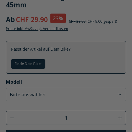
45mm
23%
Ab
CHF 29.90
CHF 38.90
(CHF 9.00 gespart)
Preise inkl. MwSt. zzgl. Versandkosten
Passt der Artikel auf Dein Bike?
Finde Dein Bike!
auswählen
Modell
Produkt Anzahl: Gib den gewünschten Wer