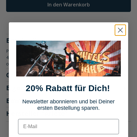
In den Warenkorb
Beschreibung
Produktbeschreibung: Ariete Faltenbälge 35cm für Ø35-
45mm Die Ariete Faltenbälge 35cm für Ø35-45mm bieten
optimalen Schutz u…
Mehr
Größentabelle
20% Rabatt für Dich!
Eigenschaften
Bewertungen
Newsletter abonnieren und bei Deiner
1
ersten Bestellung sparen.
Hersteller "Ariete"
E-mail