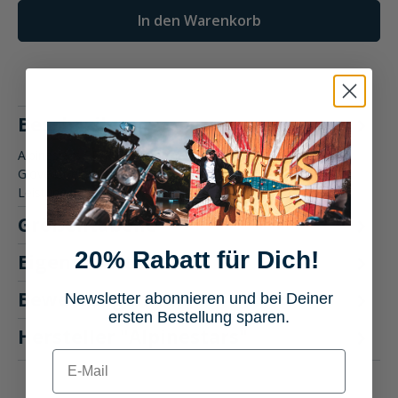
In den Warenkorb
Beschreibung
Alpinestars SP-R Pro Sporthandschuh kurzDer SP-R Pro
Glove ist ein kurzer Sport-Fahrhandschuh, der für die
Leistung beim Fah…
Mehr
Größentabelle
20% Rabatt für Dich!
Eigenschaften
Bewertungen
Newsletter abonnieren und bei Deiner
ersten Bestellung sparen.
Hersteller "Alpinestars"
E-mail