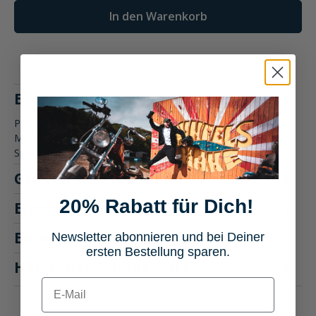
In den Warenkorb
Beschreibung
Produktbeschreibung: Alpinestars SP-8 V3 Sporthandschuh -
Motorradhandschuhe Der Alpinestars SP-8 V3
Sporthandschuh bietet…
Mehr
Größentabelle
20% Rabatt für Dich!
Eigenschaften
Bewertungen
Newsletter abonnieren und bei Deiner
1
ersten Bestellung sparen.
Hersteller "Alpinestars"
E-mail