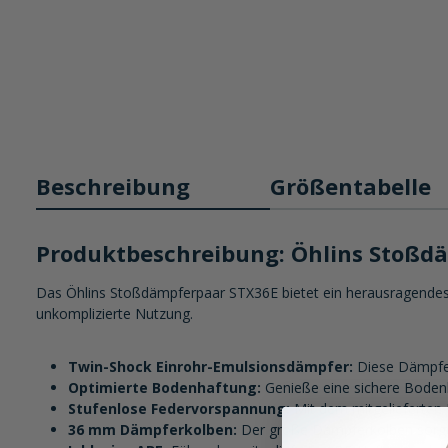
Beschreibung
Größentabelle
Produktbeschreibung: Öhlins Stoßd
Das Öhlins Stoßdämpferpaar STX36E bietet ein herausragendes A
unkomplizierte Nutzung.
Twin-Shock Einrohr-Emulsionsdämpfer:
Diese Dämpfer 
Optimierte Bodenhaftung:
Genieße eine sichere Bodenh
Stufenlose Federvorspannung:
Mit dem mitgelieferten 
36 mm Dämpferkolben:
Der große Dämpferkolben sorgt f