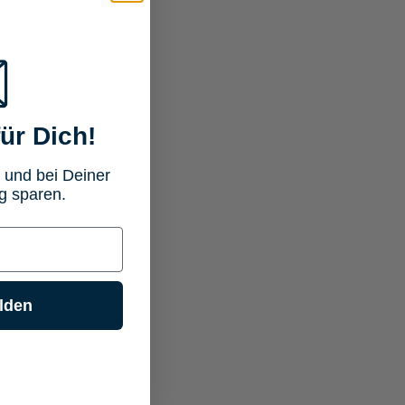
bis 6 kg.
ür Dich!
 und bei Deiner
g sparen.
lden