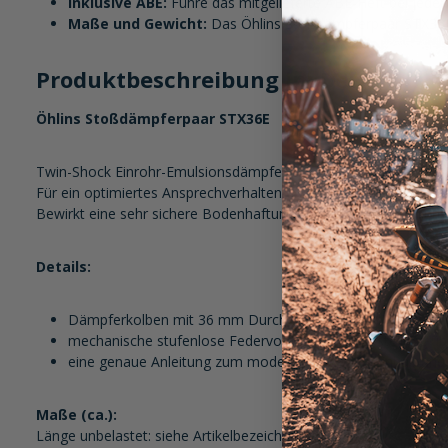
Inklusive ABE:
Führe das mitgelieferte ABE-Heft bei jeder 
Maße und Gewicht:
Das Öhlins Stoßdämpferpaar STX36E 
Produktbeschreibung im Detail:
Öhlins Stoßdämpferpaar STX36E
Twin-Shock Einrohr-Emulsionsdämpfer ohne Ausgleichsbehälter
Für ein optimiertes Ansprechverhalten und mit Reserven die die 
Bewirkt eine sehr sichere Bodenhaftung für viel Grip bei hohem
Details:
Dämpferkolben mit 36 mm Durchmesser
mechanische stufenlose Federvorspannungsverstellung übe
eine genaue Anleitung zum modellspezifischen Einbau und zu
Maße (ca.):
Länge unbelastet: siehe Artikelbezeichnung