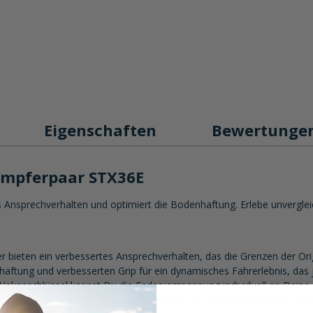
Eigenschaften
Bewertunge
ämpferpaar STX36E
nsprechverhalten und optimiert die Bodenhaftung. Erlebe unvergleich
bieten ein verbessertes Ansprechverhalten, das die Grenzen der Orig
aftung und verbesserten Grip für ein dynamisches Fahrerlebnis, da
Hakenschlüssel kannst Du die Federvorspannung individuell an Deine
ür eine hervorragende Dämpfungsleistung und trägt zu einem stabil