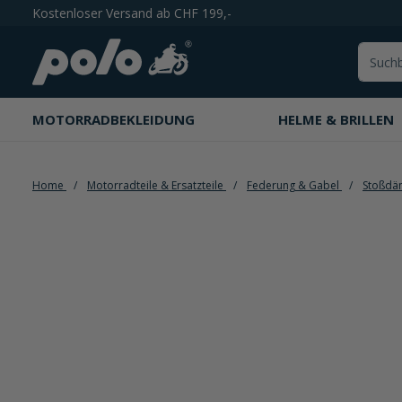
Kostenloser Versand ab CHF 199,-
springen
Zur Hauptnavigation springen
MOTORRADBEKLEIDUNG
HELME & BRILLEN
Home
Motorradteile & Ersatzteile
Federung & Gabel
Stoßdä
Bildergalerie überspringen