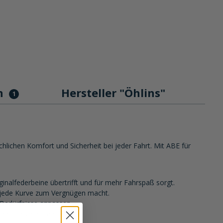
n
Hersteller "Öhlins"
1
lichen Komfort und Sicherheit bei jeder Fahrt. Mit ABE für
inalfederbeine übertrifft und für mehr Fahrspaß sorgt.
s jede Kurve zum Vergnügen macht.
 Bedürfnisse anpassen.
en Fahrverhalten bei.