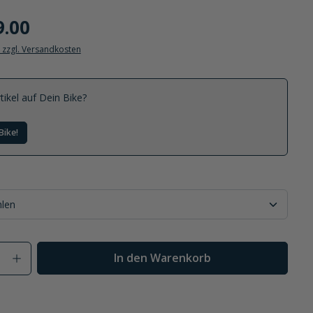
9.00
. zzgl. Versandkosten
tikel auf Dein Bike?
Bike!
Anzahl: Gib den gewünschten Wert ein od
In den Warenkorb