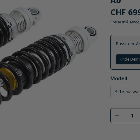
Ab
CHF 69
Preise inkl. MwSt
Passt der Ar
Finde Dein 
auswählen
Modell
Produkt 