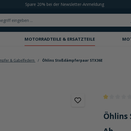
Spare 20% bei der Newsletter-Anmeldung
MOTORRADTEILE & ERSATZTEILE
MO
mpfer & Gabelfedern
Öhlins Stoßdämpferpaar STX36E
Durchschnittli
Öhlins