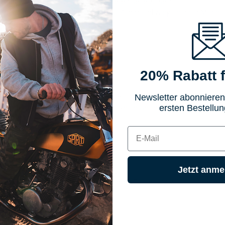
Fahrt mit, um jederzeit auf der sicheren Seite zu sein.
hat einen Außendurchmesser von 64 mm und wiegt je nach Modell 4 
20% Rabatt f
.
Originalfederbeine nicht bieten können.
Newsletter abonnieren
 Komfort - unter dem Strich eine klar verbesserte Straßenlage.
ersten Bestellun
E-mail
Jetzt anme
r den mitgelieferten Hakenschlüssel
r Vorgehensweise bei der individuellen Einstellung wird mitgeliefert