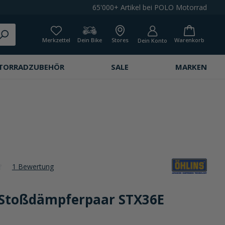
65'000+ Artikel bei POLO Motorrad
Merkzettel
Dein Bike
Stores
Warenkorb
Dein Konto
TORRADZUBEHÖR
SALE
MARKEN
1 Bewertung
che Bewertung von 1 von 5 Sternen
 Stoßdämpferpaar STX36E