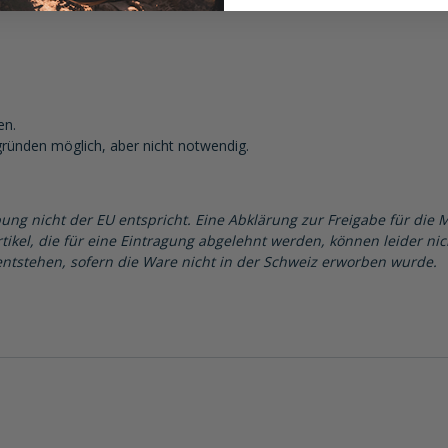
en.
gründen möglich, aber nicht notwendig.
ung nicht der EU entspricht. Eine Abklärung zur Freigabe für die 
tikel, die für eine Eintragung abgelehnt werden, können leider ni
ntstehen, sofern die Ware nicht in der Schweiz erworben wurde.