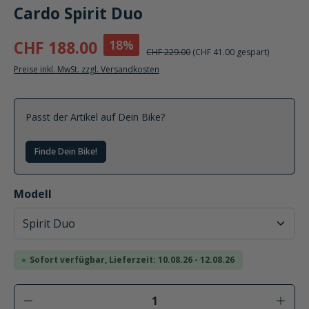
Cardo Spirit Duo
18%
CHF 188.00
CHF 229.00
(CHF 41.00 gespart)
Preise inkl. MwSt. zzgl. Versandkosten
Passt der Artikel auf Dein Bike?
Finde Dein Bike!
auswählen
Modell
Sofort verfügbar, Lieferzeit: 10.08.26 - 12.08.26
Produkt Anzahl: Gib den gewünschten Wer