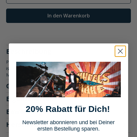
In den Warenkorb
Beschreibung
Produktbeschreibung: Cardo Spirit Duo Das Cardo Spirit Duo
ist Dein perfekter Begleiter für unvergleichbare
Motorradfahrten…
Mehr
Größentabelle
Eigenschaften
20% Rabatt für Dich!
Bewertungen
Newsletter abonnieren und bei Deiner
Hersteller "Cardo"
ersten Bestellung sparen.