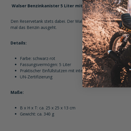
Walser Benzinkanister 5 Liter mit Sicherheitsverschluß,
Den Reservetank stets dabei. Der Walser Benzinkansister 5 Liter 
mal das Benzin ausgeht.
Details:
Farbe: schwarz-rot
Fassungsvermögen: 5 Liter
Praktischer Einfüllstutzen mit integrierter Entlüftungsfunkti
UN-Zertifizierung
Maße:
B x H x T: ca. 25 x 25 x 13 cm
Gewicht: ca. 340 g