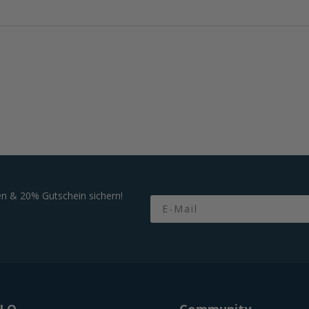
n & 20% Gutschein sichern!
Email
OLO
Community