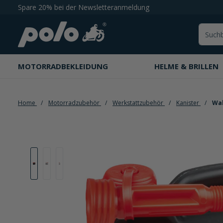
Spare 20% bei der Newsletteranmeldung
springen
Zur Hauptnavigation springen
MOTORRADBEKLEIDUNG
HELME & BRILLEN
Home
Motorradzubehör
Werkstattzubehör
Kanister
Wal
Bildergalerie überspringen