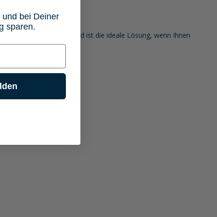
 und bei Deiner
g sparen.
ich problemlos mitführen und ist die ideale Lösung, wenn Ihnen
lden