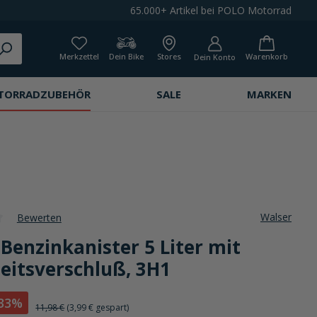
65.000+ Artikel bei POLO Motorrad
Merkzettel
Dein Bike
Stores
Warenkorb
Dein Konto
TORRADZUBEHÖR
SALE
MARKEN
Walser
Bewerten
che Bewertung von 0 von 5 Sternen
Benzinkanister 5 Liter mit
eitsverschluß, 3H1
33%
11,98 €
(3,99 € gespart)