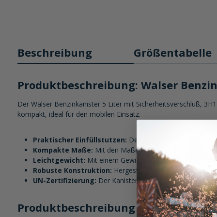
Beschreibung
Größentabelle
Produktbeschreibung: Walser Benzink
Der Walser Benzinkanister 5 Liter mit Sicherheitsverschluß, 3H1
kompakt, ideal für den mobilen Einsatz.
Praktischer Einfüllstutzen:
Der integrierte Einfüllstutz
Kompakte Maße:
Mit den Maßen von ca. 25 x 25 x 13 cm 
Leichtgewicht:
Mit einem Gewicht von nur ca. 340 g ist de
Robuste Konstruktion:
Hergestellt aus widerstandsfähige
UN-Zertifizierung:
Der Kanister ist UN-zertifiziert, was 
Produktbeschreibung im Detail: