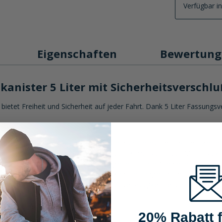
Verfügbar i
Eigenschaften
Bewertung
anister 5 Liter mit Sicherheitsverschlu
 bietet Freiheit und Sicherheit auf jeder Fahrt. Dank 5 Liter Fassun
en mit Entlüftungsfunktion ermöglicht ein sauberes und unkompliziert
passt der Kanister problemlos in jeden Kofferraum oder Motorradkoff
r Kanister Dein idealer, leichter Begleiter für alle Abenteuer auf zwei
m Material in Schwarz-Rot, ist der Kanister langlebig und für versch
für höchste Sicherheitsstandards und Zuverlässigkeit bei der Lagerun
20% Rabatt f