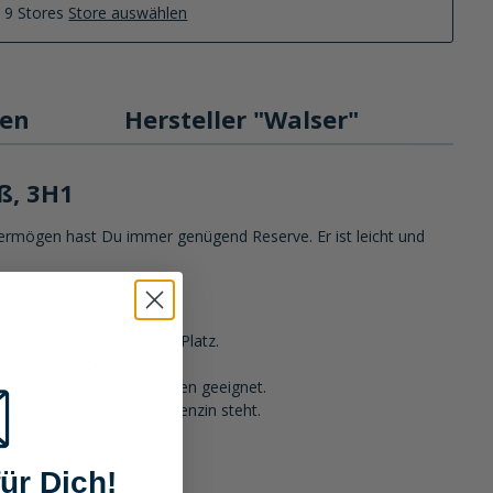
n 9 Stores
Store auswählen
en
Hersteller "Walser"
ß, 3H1
gsvermögen hast Du immer genügend Reserve. Er ist leicht und
es Betanken ohne Kleckern.
er und spart wertvollen Platz.
 oder vier Rädern.
iedenste Einsatzbedingungen geeignet.
g und dem Transport von Benzin steht.
ür Dich!