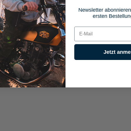
 3H1
Newsletter abonnieren
ersten Bestellun
ist ein praktischer Begleiter auf ihrer Fahrt mit dem Auto. Er läßt s
E-mail
Jetzt anme
on