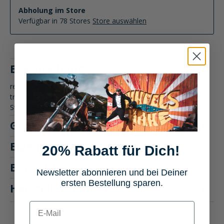
Abholung im Store
Verfügbar in 78 Stores
Store auswählen
Beschreibung
reusch&nbsp;Airflow Multifunktionstuch Multifunktional
tragbar (Schal, Kopftuch, Mundschutz, Stirnband,
Sturmhaube, …) D…
Mehr
Größentabelle
Eigenschaften
20% Rabatt für Dich!
Bewertungen
Newsletter abonnieren und bei Deiner
ersten Bestellung sparen.
Hersteller "Reusch"
E-mail