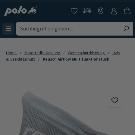
alt springen
Home
Motorradbekleidung
Wetterschutzkleidung
Hals
& Gesichtsschutz
Reusch Airflow Multifunktionstuch
Bildergalerie überspringen