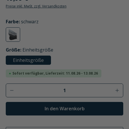
Preise inkl. MwSt. zzgl. Versandkosten
auswählen
Farbe
:
schwarz
schwarz
auswählen
Größe
:
Einheitsgröße
Einheitsgröße
Sofort verfügbar, Lieferzeit: 11.08.26 - 13.08.26
Produkt Anzahl: Gib den gewünschten Wer
In den Warenkorb