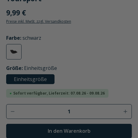
9,99 €
Preise inkl. MwSt. zzgl. Versandkosten
auswählen
Farbe
:
schwarz
schwarz
auswählen
Größe
:
Einheitsgröße
Einheitsgröße
Sofort verfügbar, Lieferzeit: 07.08.26 - 09.08.26
Produkt Anzahl: Gib den gewünschten Wer
In den Warenkorb