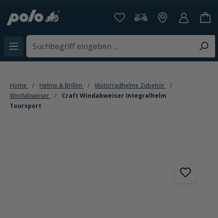
alt springen
Home
Helme & Brillen
Motorradhelme Zubehör
Windabweiser
Craft Windabweiser Integralhelm
Toursport
Bildergalerie überspringen