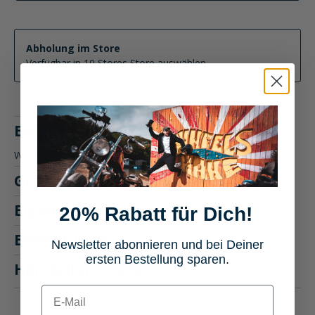
Abholung im Store
Verfügbar in 10 Stores
Store auswählen
Beschreibung
Windabweiser für den Helm Craft Integralhelm Toursport
Größentabelle
Eigenschaften
20% Rabatt für Dich!
Bewertungen
Newsletter abonnieren und bei Deiner
ersten Bestellung sparen.
Hersteller "Craft"
E-mail