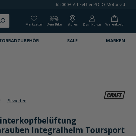
65.000+ Artikel bei POLO Motorrad
Merkzettel
Dein Bike
Stores
Warenkorb
Dein Konto
TORRADZUBEHÖR
SALE
MARKEN
Bewerten
che Bewertung von 0 von 5 Sternen
Hinterkopfbelüftung
chrauben Integralhelm Toursport