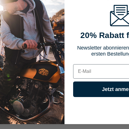
Verfügbar i
20% Rabatt f
Newsletter abonnieren
Eigenschaften
Bewertun
ersten Bestellun
E-mail
Integralhelm Toursport
Jetzt anme