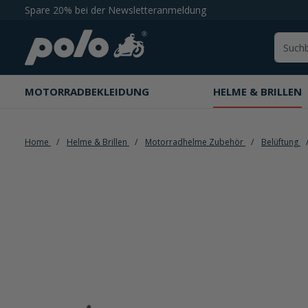
Spare 20% bei der Newsletteranmeldung
springen
Zur Hauptnavigation springen
MOTORRADBEKLEIDUNG
HELME & BRILLEN
Home
Helme & Brillen
Motorradhelme Zubehör
Belüftung
Bildergalerie überspringen