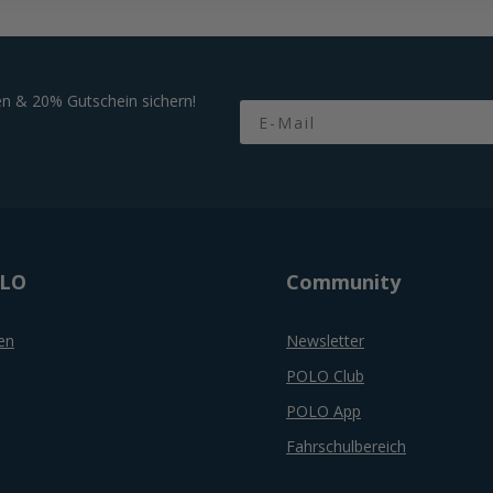
n & 20% Gutschein sichern!
Email
OLO
Community
en
Newsletter
POLO Club
POLO App
Fahrschulbereich