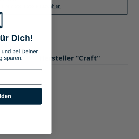
n einem Store
Store auswählen
ür Dich!
 und bei Deiner
gen
Hersteller "Craft"
g sparen.
lden