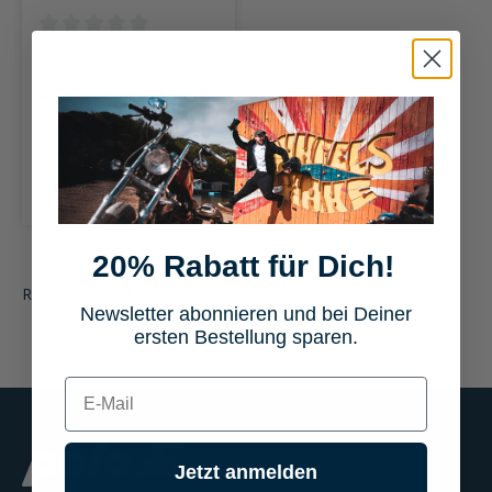
Durchschnittliche Bewertung von 0 von 5 Sternen
Belstaff
Crosby
Motorradjacke sand
550,00 €
sand
20% Rabatt für Dich!
Restless GmbH
Newsletter abonnieren und bei Deiner
ersten Bestellung sparen.
E-mail
Jetzt anmelden