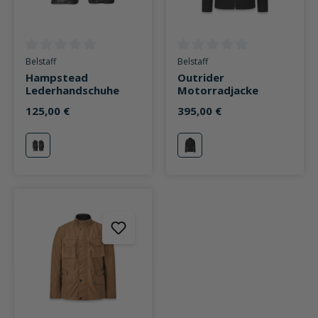
Durchschnittliche Bewertung von 0 von 5 Sternen
Durchschnittliche Bewertung v
Belstaff
Belstaff
Hampstead
Outrider
Lederhandschuhe
Motorradjacke
125,00 €
395,00 €
schwarz
schwarz