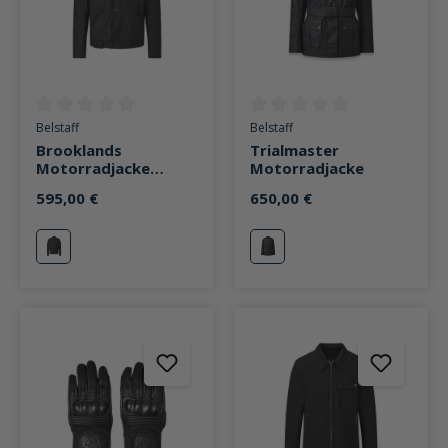
Durchschnittliche Bewertung von 0 von 5 Sternen
Durchschnittliche Bewertung v
Belstaff
Belstaff
Brooklands
Trialmaster
Motorradjacke
Motorradjacke
schwarz
595,00 €
650,00 €
schwarz
schwarz