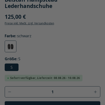
Lederhandschuhe
125,00 €
Preise inkl. MwSt. zzgl. Versandkosten
auswählen
Farbe
:
schwarz
schwarz
auswählen
Größe
:
S
S
Sofort verfügbar, Lieferzeit: 08.08.26 - 10.08.26
Produkt Anzahl: Gib den gewünschten Wer