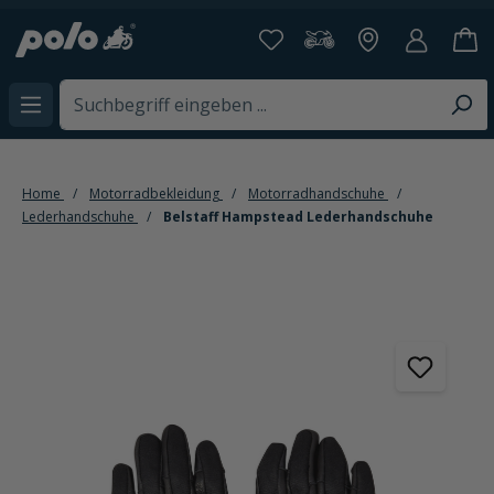
alt springen
Home
Motorradbekleidung
Motorradhandschuhe
Lederhandschuhe
Belstaff Hampstead Lederhandschuhe
Bildergalerie überspringen