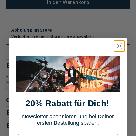
In den Warenkorb
Abholung im Store
Verfügbar in einem Store
Store auswählen
Beschreibung
Produktbeschreibung: Belstaff Hampstead Lederhandschuhe
Motorradbekleidung Die Belstaff Hampstead
Lederhandschuhe vereinen…
Mehr
Größentabelle
20% Rabatt für Dich!
Eigenschaften
Newsletter abonnieren und bei Deiner
ersten Bestellung sparen.
Bewertungen