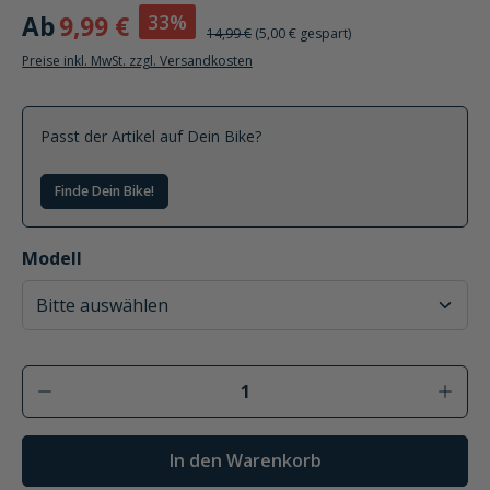
33%
Ab
9,99 €
14,99 €
(5,00 € gespart)
Preise inkl. MwSt. zzgl. Versandkosten
Passt der Artikel auf Dein Bike?
Finde Dein Bike!
auswählen
Modell
Produkt Anzahl: Gib den gewünschten Wer
In den Warenkorb