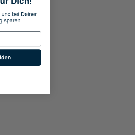
ür Dich!
 und bei Deiner
g sparen.
lden