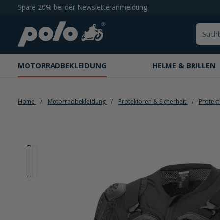
Spare 20% bei der Newsletteranmeldung
springen
Zur Hauptnavigation springen
MOTORRADBEKLEIDUNG
HELME & BRILLEN
Home
Motorradbekleidung
Protektoren & Sicherheit
Protek
Bildergalerie überspringen