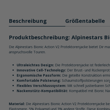
Beschreibung
Größentabelle
Produktbeschreibung: Alpinestars B
Die Alpinestars Bionic Action V2 Protektorenjacke bietet Dir ma
anspruchsvolle Touren.
Ultraleichtes Design:
Die Protektorenjacke ist federleic
Innovative Cell-Technology:
Der Brust- und Rückenprote
Ergonomische Passform:
Die geteilte Konstruktion erm
Komfortable Polsterung:
Schaumstoffpolsterungen sorge
Flexibles Verschlusssystem:
Mit schnell justierbaren Sc
Nackenstütz-Kompatibilität:
Kompatibel mit Bionic Nac
Material:
Die Alpinestars Bionic Action V2 Protektorenjacke b
Elastomere, 5% Polyamid und 3% andere Stoffe. Diese Kombinati