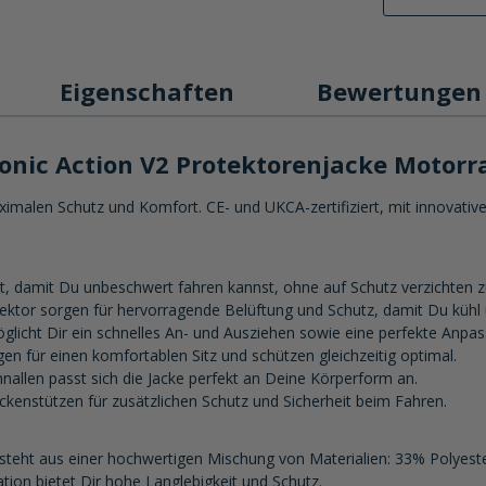
Eigenschaften
Bewertungen
ionic Action V2 Protektorenjacke Motor
ximalen Schutz und Komfort. CE- und UKCA-zertifiziert, mit innovative
ht, damit Du unbeschwert fahren kannst, ohne auf Schutz verzichten 
ktor sorgen für hervorragende Belüftung und Schutz, damit Du kühl u
öglicht Dir ein schnelles An- und Ausziehen sowie eine perfekte An
n für einen komfortablen Sitz und schützen gleichzeitig optimal.
hnallen passt sich die Jacke perfekt an Deine Körperform an.
kenstützen für zusätzlichen Schutz und Sicherheit beim Fahren.
esteht aus einer hochwertigen Mischung von Materialien: 33% Polyes
on bietet Dir hohe Langlebigkeit und Schutz.