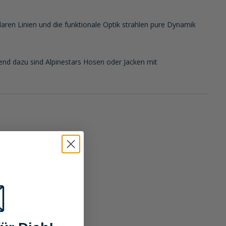
 klaren Linien und die funktionale Optik strahlen pure Dynamik
end dazu sind Alpinestars Hosen oder Jacken mit