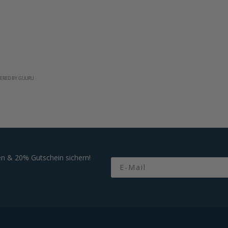
ERED BY GUURU
n & 20% Gutschein sichern!
Email