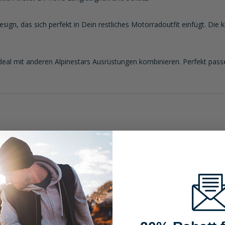
esign, das sich perfekt in Dein restliches Motorradoutfit einfügt. Die
ideal mit anderen Alpinestars Ausrüstungen kombinieren. Perfekt pass