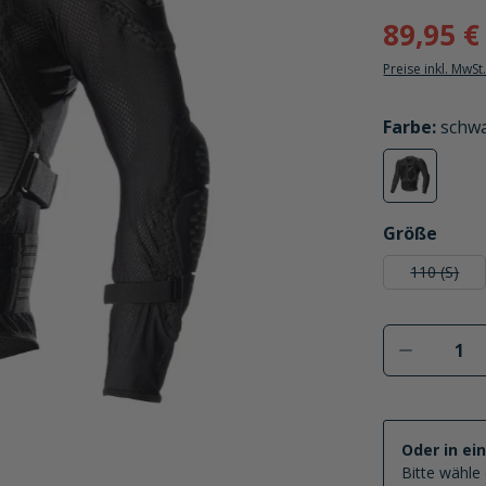
89,95 €
Preise inkl. MwSt
auswählen
Farbe
:
schw
schwarz
(Diese Option
auswählen
Größe
110 (S)
(Diese O
Produkt 
Oder in ei
Bitte wähle 