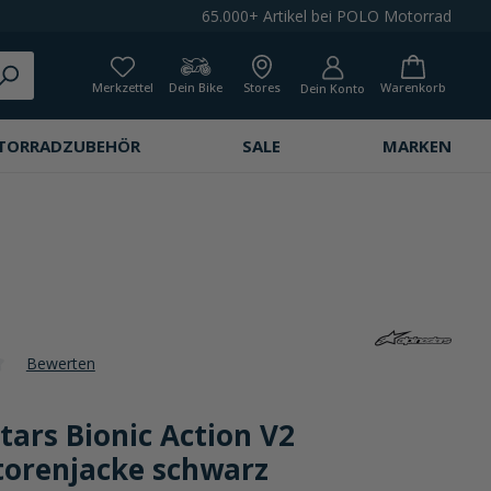
65.000+ Artikel bei POLO Motorrad
Merkzettel
Dein Bike
Stores
Warenkorb
Dein Konto
TORRADZUBEHÖR
SALE
MARKEN
Bewerten
che Bewertung von 0 von 5 Sternen
tars Bionic Action V2
torenjacke schwarz