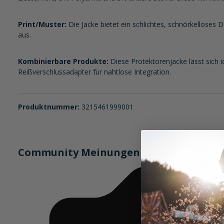
Print/Muster:
Die Jacke bietet ein schlichtes, schnörkelloses D
aus.
Kombinierbare Produkte:
Diese Protektorenjacke lässt sich 
Reißverschlussadapter für nahtlose Integration.
Produktnummer:
3215461999001
Community Meinungen (2)