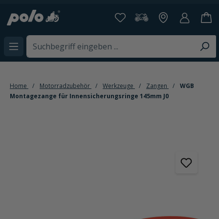
alt springen
Home
Motorradzubehör
Werkzeuge
Zangen
WGB
Montagezange für Innensicherungsringe 145mm J0
Bildergalerie überspringen