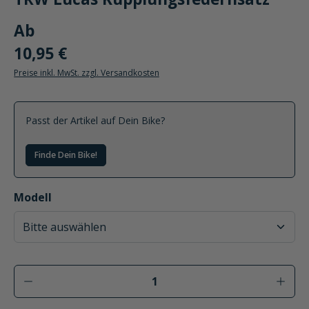
TRW Lucas Kupplungsfedernsatz
Ab
10,95 €
Preise inkl. MwSt. zzgl. Versandkosten
Passt der Artikel auf Dein Bike?
Finde Dein Bike!
auswählen
Modell
Produkt Anzahl: Gib den gewünschten Wer