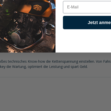
E-mail
Jetzt anme
elt wurde, um Sie bei der Einstellung der Kettenspannung Ihres Moto
ber das ist jetzt vorbei.
oßes technisches Know-how die Kettenspannung einstellen. Von Fahr
ey die Wartung, optimiert die Leistung und spart Geld.