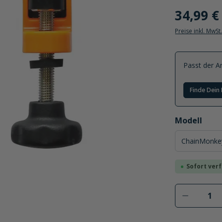
34,99 €
Preise inkl. MwSt
Passt der Ar
Finde Dein 
auswählen
Modell
Sofort verf
Produkt 