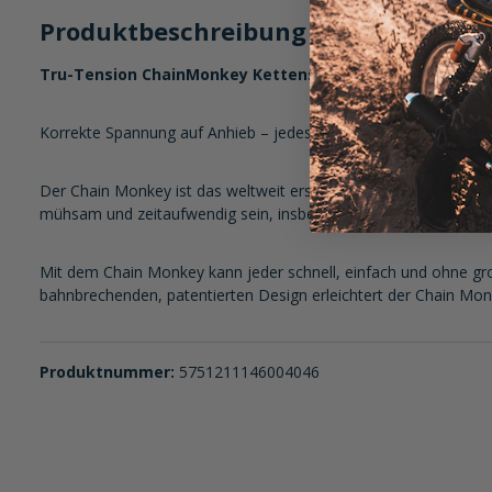
Produktbeschreibung im Detail:
Tru-Tension ChainMonkey Kettenspanner
Korrekte Spannung auf Anhieb – jedes Mal.
Der Chain Monkey ist das weltweit erste Werkzeug, das entwick
mühsam und zeitaufwendig sein, insbesondere bei Motorrädern. A
Mit dem Chain Monkey kann jeder schnell, einfach und ohne gr
bahnbrechenden, patentierten Design erleichtert der Chain Monk
Produktnummer:
5751211146004046