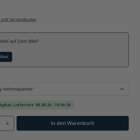
. zzgl. Versandkosten
tikel auf Dein Bike?
Bike!
ügbar, Lieferzeit: 08.08.26 - 10.08.26
Anzahl: Gib den gewünschten Wert ein od
In den Warenkorb