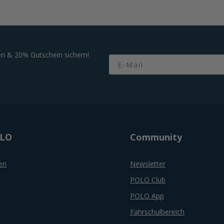
n & 20% Gutschein sichern!
Email
OLO
Community
en
Newsletter
POLO Club
POLO App
Fahrschulbereich