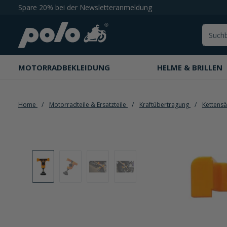
Spare 20% bei der Newsletteranmeldung
springen
Zur Hauptnavigation springen
MOTORRADBEKLEIDUNG
HELME & BRILLEN
Home
Motorradteile & Ersatzteile
Kraftübertragung
Kettens
Bildergalerie überspringen