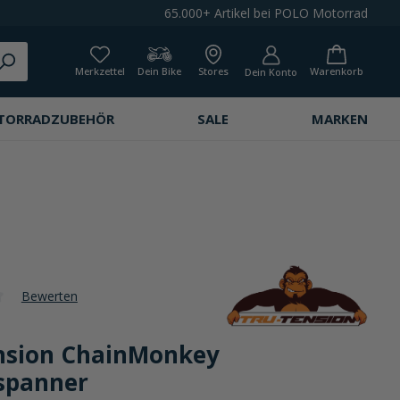
65.000+ Artikel bei POLO Motorrad
Merkzettel
Dein Bike
Stores
Warenkorb
Dein Konto
TORRADZUBEHÖR
SALE
MARKEN
Bewerten
che Bewertung von 0 von 5 Sternen
nsion ChainMonkey
spanner