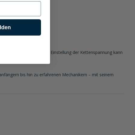
lden
rrads zu unterstützen. Die Einstellung der Kettenspannung kann
anfängern bis hin zu erfahrenen Mechanikern – mit seinem