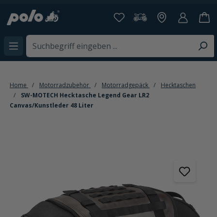
alt springen
Home
Motorradzubehör
Motorradgepäck
Hecktaschen
SW-MOTECH Hecktasche Legend Gear LR2
Canvas/Kunstleder 48 Liter
Bildergalerie überspringen