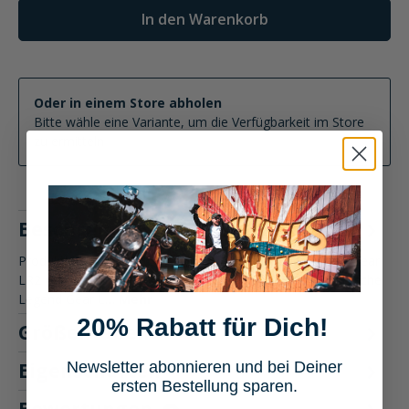
In den Warenkorb
Oder in einem Store abholen
Bitte wähle eine Variante, um die Verfügbarkeit im Store
zu ermitteln
Beschreibung
Produktbeschreibung: SW-MOTECH Hecktasche Legend Gear
LR2 Canvas/Kunstleder 48 Liter Die SW-MOTECH Hecktasche
Legend Gear L…
Mehr
20% Rabatt für Dich!
Größentabelle
Newsletter abonnieren und bei Deiner
Eigenschaften
ersten Bestellung sparen.