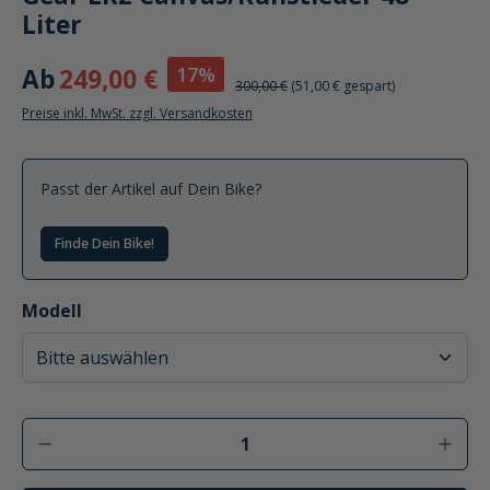
Liter
17%
Ab
249,00 €
300,00 €
(51,00 € gespart)
Preise inkl. MwSt. zzgl. Versandkosten
Passt der Artikel auf Dein Bike?
Finde Dein Bike!
auswählen
Modell
Produkt Anzahl: Gib den gewünschten Wer