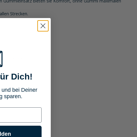
rtem Gummieinsatz bieten sie Komfort, ohne Gummi maximalen
allen Strecken.
oad-Einsatz.
ür Dich!
 und bei Deiner
g sparen.
ste montierbar
lden