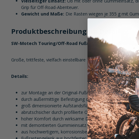
Vielseitiger Einsatz:
Ob mit oder ohne Gummieinsatz, die
Grip für Off-Road-Abenteuer.
Gewicht und Maße:
Die Rasten wiegen je 355 g mit Gummi
Produktbeschreibung im Detail:
SW-Motech Touring/Off-Road Fußrastenpaar Fahrer
Große, trittfeste, vielfach einstellbare Fußrasten, für den ko
Details:
zur Montage an der Original-Fußrastenaufnahme
durch außermittige Befestigung der Raste am Adaptergelenk 
groß dimensionierte Aufstandsfläche
abrutschsicher durch profilierte Oberflächenstruktur
hoher Komfort durch wirksame Dämpfung des großen G
mit demontierten Gummieinsatz richtig viel Grip auch im g
aus hochwertigem, korrosionsbeständigem Edelstahlguss
Fußrastengelenk aus hochfester Aluminium-Legierung CNC