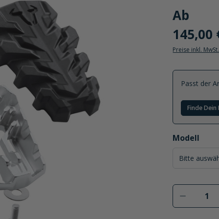
Ab
145,00 
Preise inkl. MwSt
Passt der Ar
Finde Dein 
auswählen
Modell
Produkt 