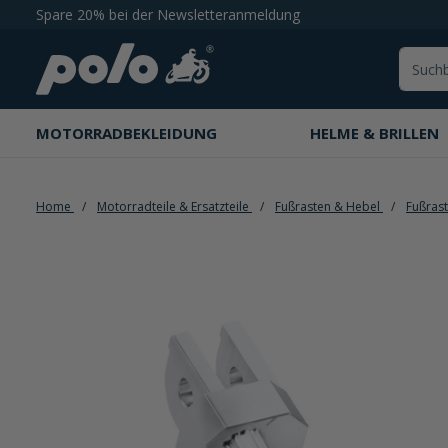
Spare 20% bei der Newsletteranmeldung
springen
Zur Hauptnavigation springen
MOTORRADBEKLEIDUNG
HELME & BRILLEN
Home
Motorradteile & Ersatzteile
Fußrasten & Hebel
Fußras
Bildergalerie überspringen