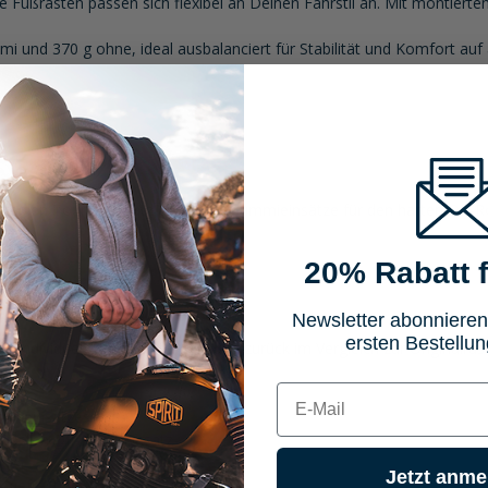
 Fußrasten passen sich flexibel an Deinen Fahrstil an. Mit montie
 und 370 g ohne, ideal ausbalanciert für Stabilität und Komfort auf 
mfortablen Toureneinsatz und ohne Gummieinsätze für den harten Off-R
20% Rabatt f
Newsletter abonnieren
ersten Bestellun
individuell höher, tiefer, vor und zurück im Vergleich zur Originalra
E-mail
ummeinsatzes
röbsten Off-Road-Einsatz
Jetzt anme
-gefräst