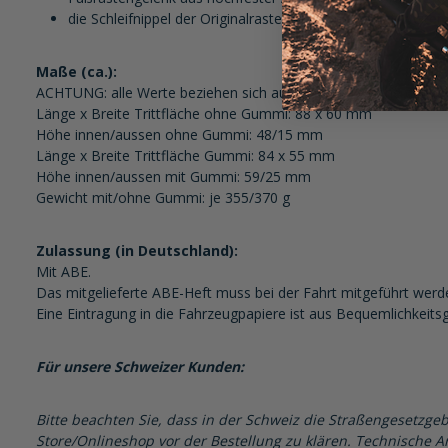
die Schleifnippel der Originalrasten können hier ggf. weit
Maße (ca.):
ACHTUNG: alle Werte beziehen sich auf eine Raste ohne den mo
Länge x Breite Trittfläche ohne Gummi: 88 x 60 mm
Höhe innen/aussen ohne Gummi: 48/15 mm
Länge x Breite Trittfläche Gummi: 84 x 55 mm
Höhe innen/aussen mit Gummi: 59/25 mm
Gewicht mit/ohne Gummi: je 355/370 g
Zulassung (in Deutschland):
Mit ABE.
Das mitgelieferte ABE-Heft muss bei der Fahrt mitgeführt werd
Eine Eintragung in die Fahrzeugpapiere ist aus Bequemlichkeits
Für unsere Schweizer Kunden:
Bitte beachten Sie, dass in der Schweiz die Straßengesetzgeb
Store/Onlineshop vor der Bestellung zu klären. Technische Ar