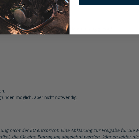
er verwendet werden, müssen das aber nicht
dellspezifischen Adapter der zum Lieferumfang gehört!
en.
gründen möglich, aber nicht notwendig.
ung nicht der EU entspricht. Eine Abklärung zur Freigabe für die 
tikel, die für eine Eintragung abgelehnt werden, können leider ni