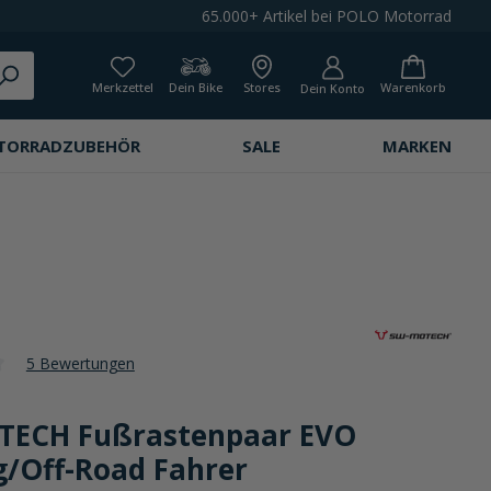
65.000+ Artikel bei POLO Motorrad
Merkzettel
Dein Bike
Stores
Warenkorb
Dein Konto
TORRADZUBEHÖR
SALE
MARKEN
5 Bewertungen
che Bewertung von 4 von 5 Sternen
ECH Fußrastenpaar EVO
g/Off-Road Fahrer