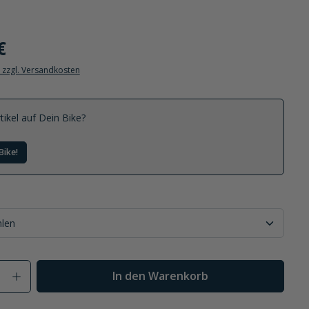
€
. zzgl. Versandkosten
tikel auf Dein Bike?
Bike!
Anzahl: Gib den gewünschten Wert ein od
In den Warenkorb