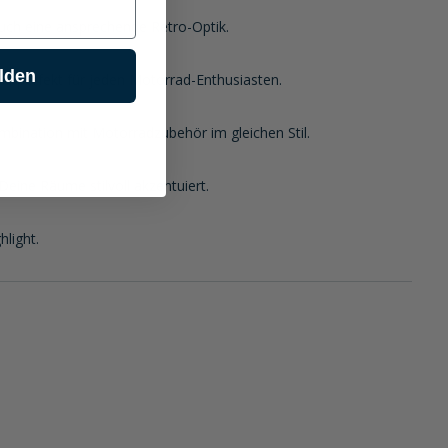
auch eine ansprechende Retro-Optik.
lden
k, perfekt für jeden Motorrad-Enthusiasten.
mbination mit Motorradzubehör im gleichen Stil.
eine Räume stilvoll akzentuiert.
light.