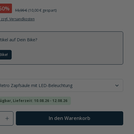
50%
19,99 €
(10,00 € gespart)
. zzgl. Versandkosten
tikel auf Dein Bike?
Bike!
ügbar, Lieferzeit: 10.08.26 - 12.08.26
Anzahl: Gib den gewünschten Wert ein od
In den Warenkorb