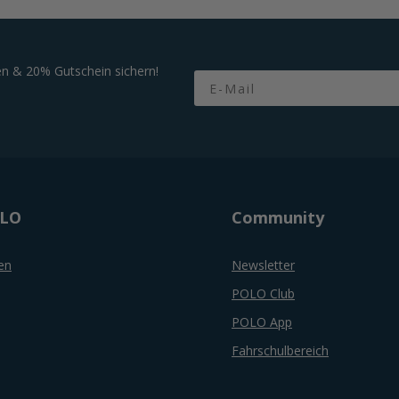
n & 20% Gutschein sichern!
Email
OLO
Community
en
Newsletter
POLO Club
POLO App
Fahrschulbereich