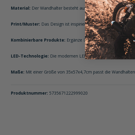
Material:
Der Wandhalter besteht aus hochwertigem Stahlblech. 
Print/Muster:
Das Design ist inspiriert von klassischen Zapfs
Kombinierbare Produkte:
Ergänze Deine Dekoration mit weite
LED-Technologie:
Die modernen LEDs sorgen nicht nur für Lang
Maße:
Mit einer Größe von 35x57x4,7cm passt die Wandhalterung
Produktnummer:
5735671222999020