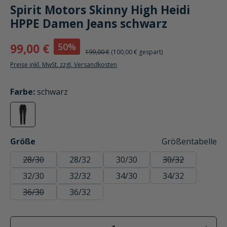
Spirit Motors Skinny High Heidi
HPPE Damen Jeans schwarz
50%
99,00 €
199,00 €
(100,00 € gespart)
Preise inkl. MwSt. zzgl. Versandkosten
auswählen
Farbe
:
schwarz
schwarz
(Diese Option ist zurzeit nicht verfügbar.)
auswählen
Größe
Größentabelle
28/30
28/32
30/30
30/32
(Diese Option ist zurzeit nicht verfügbar.)
(Diese Option ist
32/30
32/32
34/30
34/32
36/30
36/32
(Diese Option ist zurzeit nicht verfügbar.)
Produkt Anzahl: Gib den gewünschten Wer