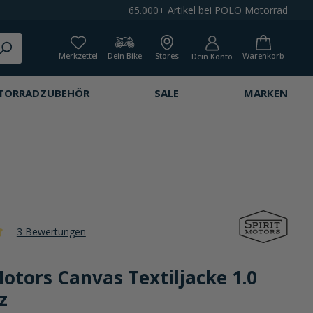
65.000+ Artikel bei POLO Motorrad
Merkzettel
Dein Bike
Stores
Warenkorb
Dein Konto
TORRADZUBEHÖR
SALE
MARKEN
3 Bewertungen
che Bewertung von 5 von 5 Sternen
Motors Canvas Textiljacke 1.0
z