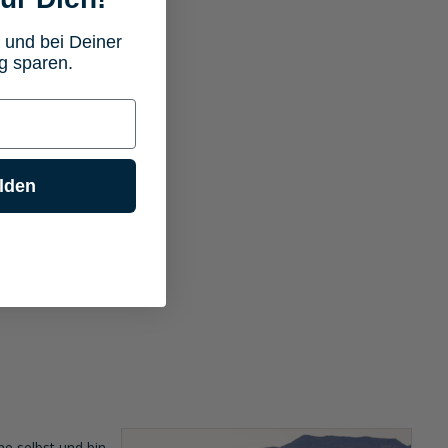
 und bei Deiner
g sparen.
lden
ne selbst und bin