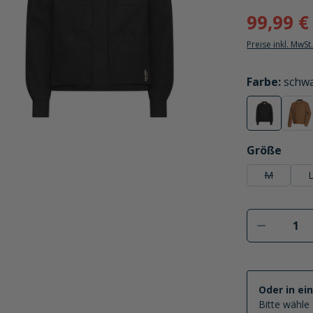
99,99 €
Preise inkl. MwSt
auswählen
Farbe
:
schw
schwarz
bei
(Diese Option
(Di
auswählen
Größe
M
(Diese Opti
Produkt 
Oder in ei
Bitte wähle 