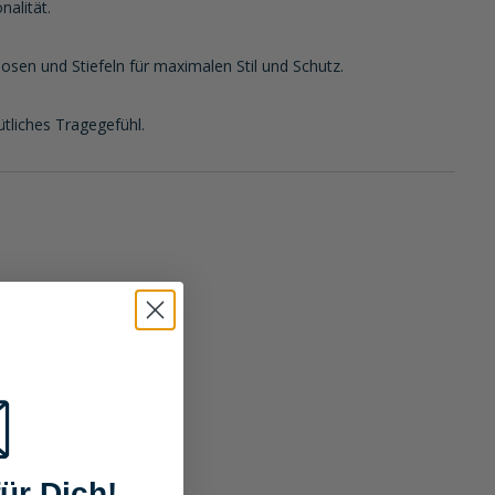
nalität.
en und Stiefeln für maximalen Stil und Schutz.
tliches Tragegefühl.
ür Dich!