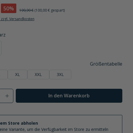
50%
199,99 €
(100,00 € gespart)
. zzgl. Versandkosten
arz
ge
 ist zurzeit nicht verfügbar.)
ese Option ist zurzeit nicht verfügbar.)
Größentabelle
L
XL
XXL
3XL
on ist zurzeit nicht verfügbar.)
Anzahl: Gib den gewünschten Wert ein od
In den Warenkorb
nem Store abholen
eine Variante, um die Verfügbarkeit im Store zu ermitteln