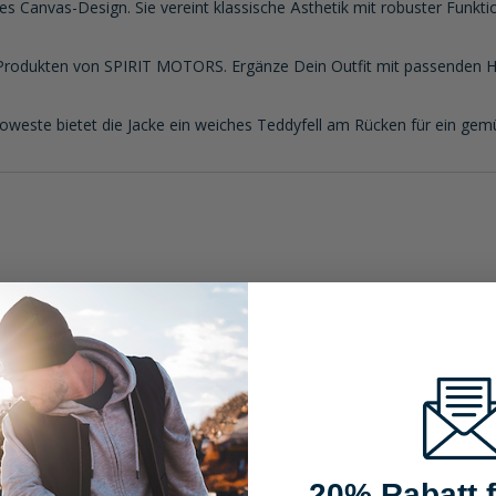
ses Canvas-Design. Sie vereint klassische Ästhetik mit robuster Funktio
Produkten von SPIRIT MOTORS. Ergänze Dein Outfit mit passenden Hos
este bietet die Jacke ein weiches Teddyfell am Rücken für ein gemü
20% Rabatt f