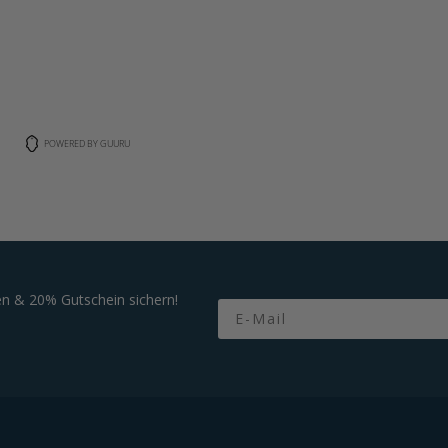
POWERED BY GUURU
n & 20% Gutschein sichern!
Email