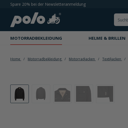
Spare 20% bei der Newsletteranmeldung
springen
Zur Hauptnavigation springen
MOTORRADBEKLEIDUNG
HELME & BRILLEN
Home
Motorradbekleidung
Motorradjacken
Textiljacken
Bildergalerie überspringen