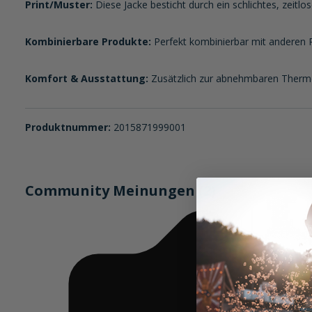
Print/Muster:
Diese Jacke besticht durch ein schlichtes, zeitlo
Kombinierbare Produkte:
Perfekt kombinierbar mit anderen 
Komfort & Ausstattung:
Zusätzlich zur abnehmbaren Thermow
Produktnummer:
2015871999001
Community Meinungen (2)