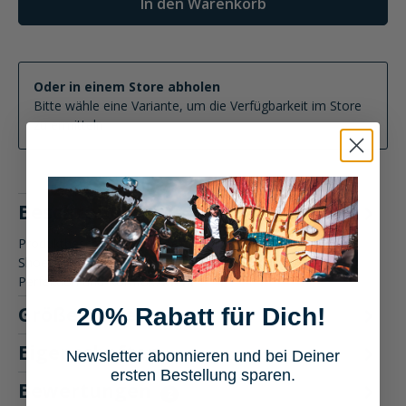
In den Warenkorb
Oder in einem Store abholen
Bitte wähle eine Variante, um die Verfügbarkeit im Store
zu ermitteln
Beschreibung
Produktbeschreibung: Shoei GT-Air 3 Motorradhelm Der
Shoei GT-Air 3 Motorradhelm bietet aerodynamische
Perfektion und Komfo…
Mehr
Größentabelle
20% Rabatt für Dich!
Eigenschaften
Newsletter abonnieren und bei Deiner
ersten Bestellung sparen.
Bewertungen
2