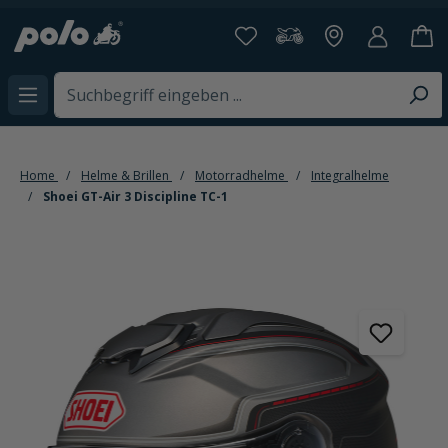
alt springen
Home
Helme & Brillen
Motorradhelme
Integralhelme
Shoei GT-Air 3 Discipline TC-1
Bildergalerie überspringen